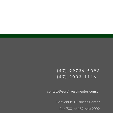
(47) 99736-5093
(47) 2033-1116
contato@sortinvestimentos.com.br
Benvenutti Business Center
Rua 700, nº 489, sala 2002