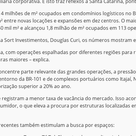
ria corporativa. E isto traz reflexos a Santa Catarina, pont
4 milhões de m² ocupados em condomínios logísticos no Bra
² entre novas locações e expansões em dez centros. O maio
40 mil m² e alcançou 1,8 milhão de m² ocupados em 113 oper
da Sort Investimentos, Douglas Curi, os números mostram est
, com operações espalhadas por diferentes regiões para re
ras maiores – explica.
concentre parte relevante das grandes operações, a pressão
 entorno da BR-101 e de complexos portuários como Itajaí,
orização superior a 20% ao ano.
hoje registram a menor taxa de vacância do mercado. Isso a
idor, o que eleva a procura por estruturas localizadas em
s recentes também estimulam a busca por espaços: