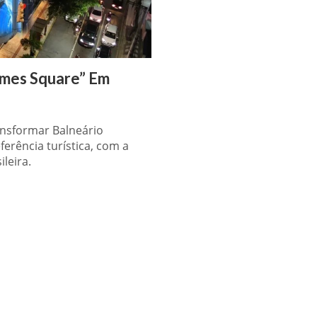
imes Square” Em
nsformar Balneário
rência turística, com a
leira.