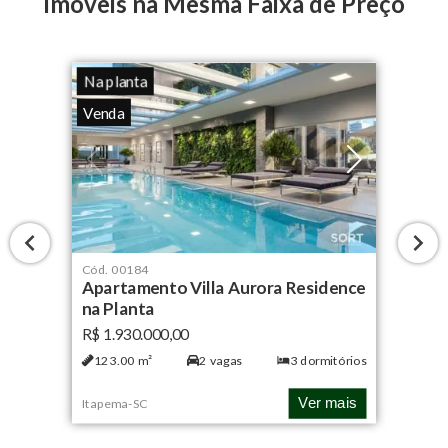
Imóveis na Mesma Faixa de Preço
Na planta
Venda
Cód.
00184
Apartamento Villa Aurora Residence
na Planta
R$ 1.930.000,00
123.00
m²
2
vagas
3
dormitórios
Ver mais
Itapema
-
SC