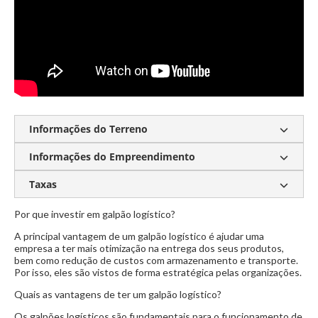
Informações do Terreno
Informações do Empreendimento
Lounge
Sala de Reunião
Heliponto
Salão de festas
Circuito Tv
Taxas
Guarita de segurança
Sala de Reunião
Guarita de segurança
Circuito Tv
Lounge
Heliponto
Por que investir em galpão logístico?
Condomínio:
Sob consulta
Único complexo empresarial do litoral Catarinense
Salão de festas
A principal vantagem de um galpão logístico é ajudar uma
IPTU:
Sob consulta
empresa a ter mais otimização na entrega dos seus produtos,
Localização estratégica
Único complexo empresarial do litoral Catarinense
bem como redução de custos com armazenamento e transporte.
Por isso, eles são vistos de forma estratégica pelas organizações.
Próximo ao aeroporto particular Costa Esmeralda
Localização estratégica
Quais as vantagens de ter um galpão logístico?
Área industrial
Pavimentação
Próximo ao aeroporto particular Costa Esmeralda
Os galpões logísticos são fundamentais para o funcionamento de