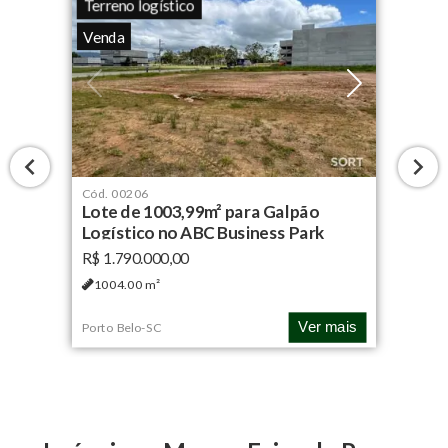
Terreno logístico
Venda
Cód.
00206
Lote de 1003,99m² para Galpão
Logístico no ABC Business Park
R$ 1.790.000,00
1004.00
m²
Ver mais
Porto Belo
-
SC