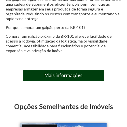
Calçadas em Paver
Iluminação em Led
Área industrial
Pavimentação
uma cadeia de suprimentos eficiente, pois permitem que as
empresas armazenem seus produtos de forma segura e
Segurança completa
Calçadas em Paver
Iluminação em Led
organizada, reduzindo os custos com transporte e aumentando a
Salas de reuniões e auditórios equipados
rapidez na entrega.
Segurança completa
Por que comprar um galpão perto da BR-101?
Heliponto homologado
Salas de reuniões e auditórios equipados
Comprar um galpão próximo da BR-101 oferece facilidade de
Escritórios funcionais e modernos
Heliponto homologado
acesso à rodovia, otimização da logística, maior visibilidade
Balança de caminhões
comercial, acessibilidade para funcionários e potencial de
Escritórios funcionais e modernos
expansão e valorização do imóvel.
Pátios para carga e descarga
Balança de caminhões
Amplo estacionamento para pernoite
Pátios para carga e descarga
Áreas de lazer com quiosques equipados
Amplo estacionamento para pernoite
Mais informações
Restaurantes
Salões de eventos
Áreas de lazer com quiosques equipados
Quadras esportivas
Restaurantes
Salões de eventos
Estacionamento para caminhões
Quadras esportivas
Opções Semelhantes de Imóveis
Balança rodoviária
Estacionamento para caminhões
Balança rodoviária