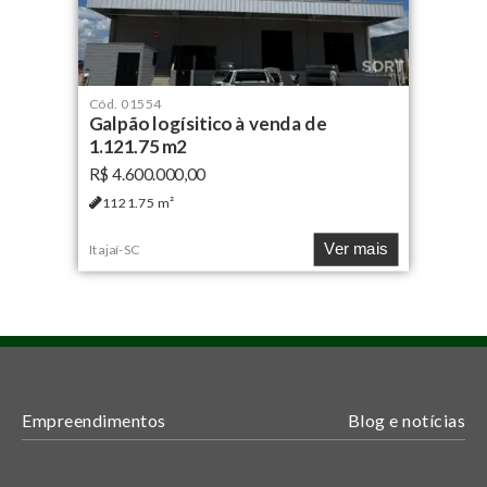
Cód.
01554
Galpão logísitico à venda de
1.121,75 m2
R$ 4.600.000,00
1121.75
m²
Ver mais
Itajaí
-
SC
Empreendimentos
Blog e notícias