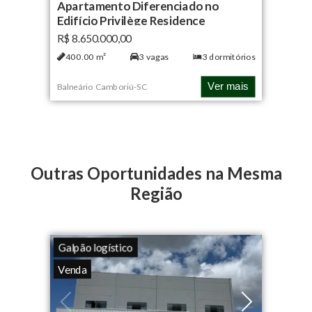
Apartamento Diferenciado no
Edifício Privilège Residence
R$ 8.650.000,00
400.00
m²
3
vagas
3
dormitórios
Ver mais
Balneário Camboriú
-
SC
Outras Oportunidades na Mesma
Região
Galpão logístico
Venda