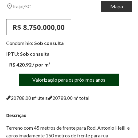
itajaí
/
SC
Mapa
R$ 8.750.000,00
Condomínio:
Sob consulta
IPTU:
Sob consulta
R$ 420,92
/ por m²
Valorização para os próximos anos
20788.00
m² úteis
20788.00
m² total
Descrição
Terreno com 45 metros de frente para Rod. Antonio Heill, e
aproximadamente 150 metros de frente para rua