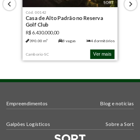
Cód.
00142
Casa de Alto Padrão no Reserva
Golf Club
R$ 6.430.000,00
390.00
m²
8
vagas
4
dormitórios
Ver mais
Camboriú
-
SC
Empreendimentos
Blog e notícias
Galpões Logísticos
Sobre a Sort