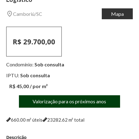
Camboriú
/
SC
Mapa
R$ 29.700,00
Condomínio:
Sob consulta
IPTU:
Sob consulta
R$ 45,00
/ por m²
Valorização para os próximos anos
660.00
m² úteis
23282.62
m² total
Descrição