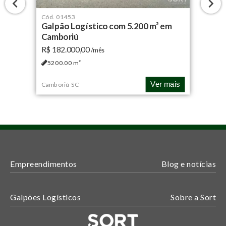
Cód.
01453
Galpão Logístico com 5.200 m² em
Camboriú
R$ 182.000,00
/mês
5200.00
m²
Ver mais
Camboriú
-
SC
Empreendimentos
Blog e notícias
Galpões Logísticos
Sobre a Sort