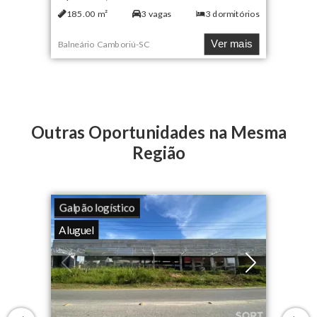
185.00
m²
3
vagas
3
dormitórios
Ver mais
Balneário Camboriú
-
SC
Outras Oportunidades na Mesma
Região
Galpão logístico
Aluguel