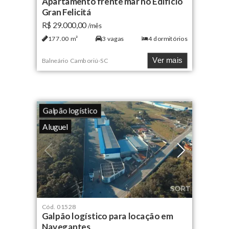
Apartamento frente mar no Edifício
Gran Felicitá
R$ 29.000,00
/mês
177.00
m²
3
vagas
4
dormitórios
Ver mais
Balneário Camboriú
-
SC
Galpão logístico
Aluguel
Cód.
01528
Galpão logístico para locação em
Navegantes