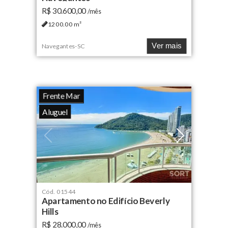
R$ 30.600,00
/mês
1200.00
m²
Ver mais
Navegantes
-
SC
Frente Mar
Aluguel
Cód.
01544
Apartamento no Edifício Beverly
Hills
R$ 28.000,00
/mês