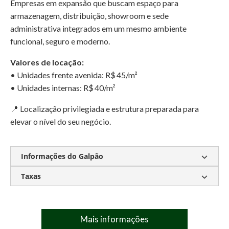
Empresas em expansão que buscam espaço para
armazenagem, distribuição, showroom e sede
administrativa integrados em um mesmo ambiente
funcional, seguro e moderno.
Valores de locação:
• Unidades frente avenida: R$ 45/m²
• Unidades internas: R$ 40/m²
📍 Localização privilegiada e estrutura preparada para
elevar o nível do seu negócio.
Informações do Galpão
Taxas
Pé-direito livre: 12 metros
• Piso industrial com resistência de 6 toneladas/m²
Condomínio:
Sob consulta
• Docas elevadas com niveladoras hidráulicas
Mais informações
IPTU:
Sob consulta
• Vestiários e copa em cada módulo