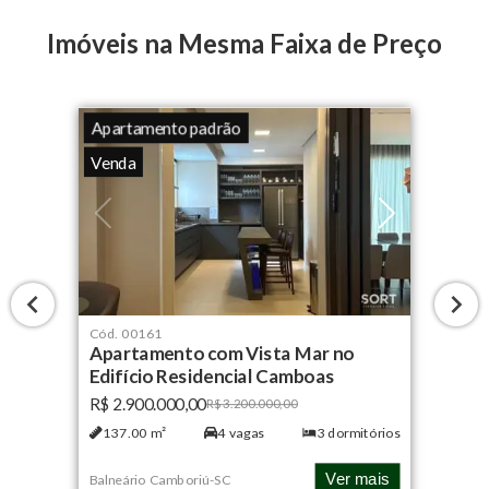
Imóveis na Mesma Faixa de Preço
Apartamento padrão
Venda
Cód.
00161
Apartamento com Vista Mar no
Edifício Residencial Camboas
R$ 2.900.000,00
R$ 3.200.000,00
137.00
m²
4
vagas
3
dormitórios
Ver mais
Balneário Camboriú
-
SC