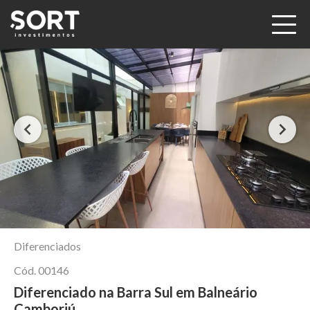
Diferenciados
Cód.
00146
Diferenciado na Barra Sul em Balneário
Camboriú