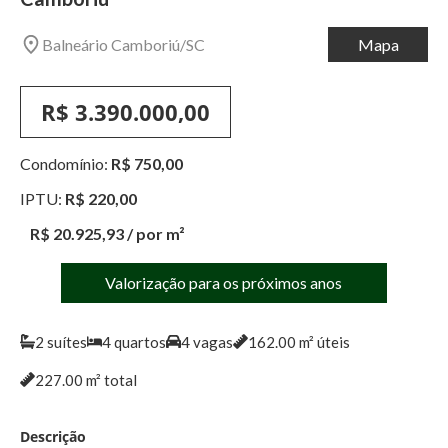
Balneário Camboriú
/
SC
Mapa
R$ 3.390.000,00
Condomínio:
R$ 750,00
IPTU:
R$ 220,00
R$ 20.925,93
/ por m²
Valorização para os próximos anos
2
suítes
4
quartos
4
vagas
162.00
m² úteis
227.00
m² total
Descrição