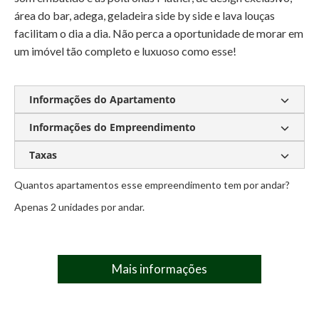
área do bar, adega, geladeira side by side e lava louças
facilitam o dia a dia. Não perca a oportunidade de morar em
um imóvel tão completo e luxuoso como esse!
Informações do Apartamento
Informações do Empreendimento
2 suítes
2 demi-suítes
4 vagas de garagem
Jacuzzi
162m² privativos
Adega
Taxas
Piscina
Quiosque
Salão de Festas
Lava louças
Churrasqueira a carvão e a gás
Quantos apartamentos esse empreendimento tem por andar?
Condomínio:
R$ 750,00
Área de bar
Área de lazer
Piscina
Piscina
Apenas 2 unidades por andar.
IPTU:
R$ 220,00
Quiosque
Salão de festas
Mais informações