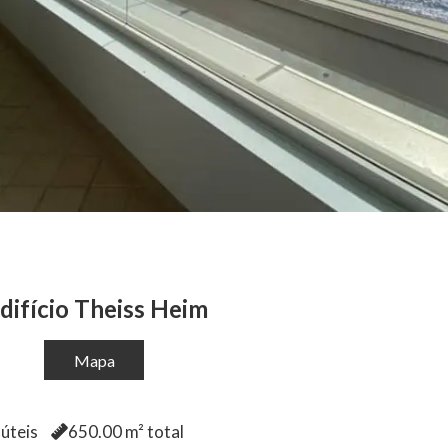
difício Theiss Heim
Mapa
úteis
650.00
m² total