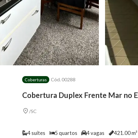
Cód.
00288
Coberturas
Cobertura Duplex Frente Mar no E
/
SC
4
suítes
5
quartos
4
vagas
421.00
m² 