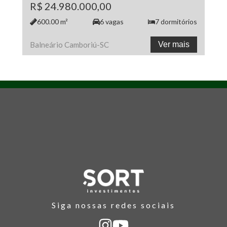
R$ 24.980.000,00
600.00
m²
6
vagas
7
dormitórios
Balneário Camboriú
-
SC
Ver mais
Siga nossas redes sociais