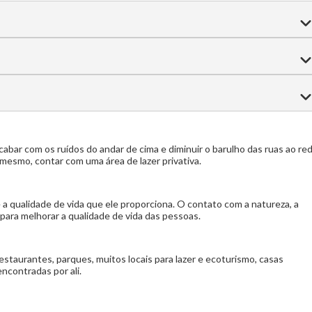
cozinha grande estilo americana
Suíte master
Espaço Fitness
Quiosque Externo
Elevador
abar com os ruídos do andar de cima e diminuir o barulho das ruas ao red
 mesmo, contar com uma área de lazer privativa.
a qualidade de vida que ele proporciona. O contato com a natureza, a
 para melhorar a qualidade de vida das pessoas.
estaurantes, parques, muitos locais para lazer e ecoturismo, casas
ncontradas por ali.