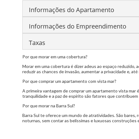
Informações do Apartamento
Informações do Empreendimento
amplo living
sacada vista para o mar
lareira
Hdromassagem
Taxas
Salão de Festas
Piscina
Espaço Gourmet
Hall Decorado e Mobiliado
Por que morar em uma cobertura?
Condomínio:
R$ 3.800,00
Morar em uma cobertura é dizer adeus ao espaço reduzido, ac
IPTU:
R$ 19.000,00
reduzir as chances de invasão, aumentar a privacidade e, até
Por que comprar um apartamento com vista mar?
A primeira vantagem de comprar um apartamento vista mar é 
tranquilidade e a paz de espírito são fatores que contribuem
Por que morar na Barra Sul?
Barra Sul te oferece um mundo de atratividades. São bares, r
noturnas, sem contar as belíssimas e luxuosas construções e