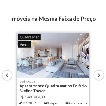
Imóveis na Mesma Faixa de Preço
Quadra Mar
Venda
Cód.
00193
Apartamento Quadra mar no Edifício
Skyline Tower
R$ 5.460.000,00
151.28
m²
3
vagas
4
dormitórios