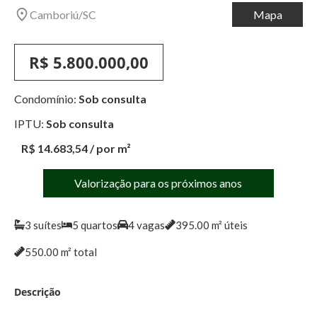
Camboriú
/
SC
Mapa
R$ 5.800.000,00
Condomínio:
Sob consulta
IPTU:
Sob consulta
R$ 14.683,54
/ por m²
Valorização para os próximos anos
3
suítes
5
quartos
4
vagas
395.00
m² úteis
550.00
m² total
Descrição