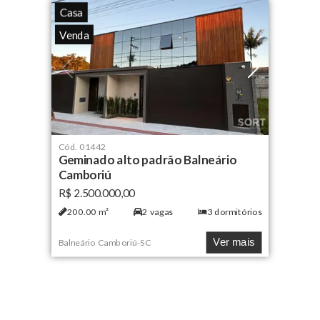
Casa
Venda
Cód.
01442
Geminado alto padrão Balneário
Camboriú
R$ 2.500.000,00
200.00
m²
2
vagas
3
dormitórios
Ver mais
Balneário Camboriú
-
SC