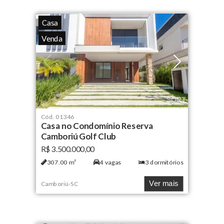
Casa
Venda
Cód.
01346
Casa no Condomínio Reserva
Camboriú Golf Club
R$ 3.500.000,00
307.00
m²
4
vagas
3
dormitórios
Ver mais
Camboriú
-
SC