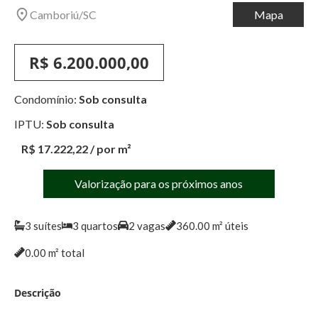
Camboriú
/
SC
Mapa
R$ 6.200.000,00
Condomínio:
Sob consulta
IPTU:
Sob consulta
R$ 17.222,22
/ por m²
Valorização para os próximos anos
3
suítes
3
quartos
2
vagas
360.00
m² úteis
0.00
m² total
Descrição