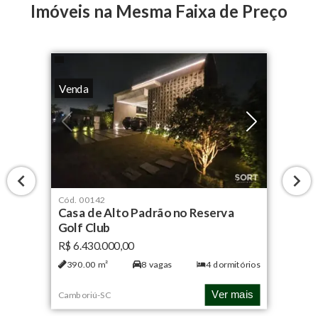
Imóveis na Mesma Faixa de Preço
Venda
Cód.
00142
Casa de Alto Padrão no Reserva
Golf Club
R$ 6.430.000,00
390.00
m²
8
vagas
4
dormitórios
Ver mais
Camboriú
-
SC