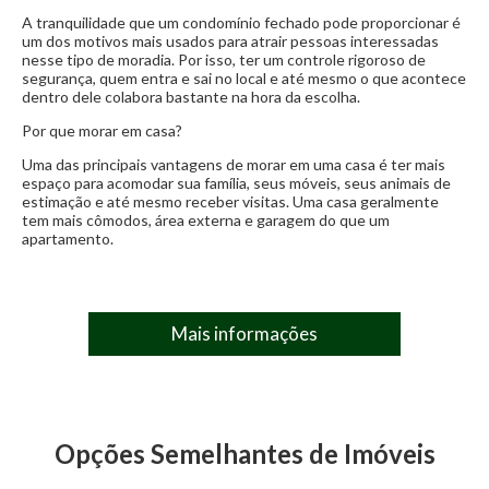
Churrasqueira a carvão
Lavabo
A tranquilidade que um condomínio fechado pode proporcionar é
IPTU:
Sob consulta
um dos motivos mais usados para atrair pessoas interessadas
Porcelanato
nesse tipo de moradia. Por isso, ter um controle rigoroso de
segurança, quem entra e sai no local e até mesmo o que acontece
dentro dele colabora bastante na hora da escolha.
Por que morar em casa?
Uma das principais vantagens de morar em uma casa é ter mais
espaço para acomodar sua família, seus móveis, seus animais de
estimação e até mesmo receber visitas. Uma casa geralmente
tem mais cômodos, área externa e garagem do que um
apartamento.
Mais informações
Opções Semelhantes de Imóveis