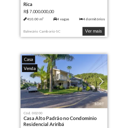
Rica
R$ 7.000.000,00
410.00
m²
4
vagas
4
dormitórios
Ver mais
Balneário Camboriú
-
SC
Casa
Venda
Cód.
00200
Casa Alto Padrão no Condomínio
Residencial Ariribá