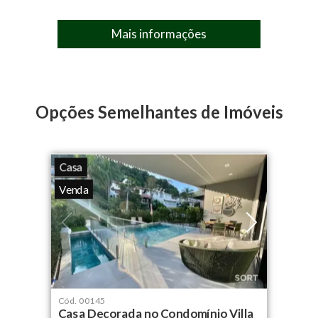
Condomínio:
R$ 1.200,00
Espaço Gourmet Empreendimento
Mais informações
IPTU:
R$ 4.800,00
Salão de festas
Opções Semelhantes de Imóveis
Casa
Venda
Cód.
00145
Casa Decorada no Condomínio Villa