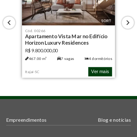
Cód.
00266
Apartamento Vista Mar no Edifício
Horizon Luxury Residences
R$ 9.800.000,00
467.00
m²
7
vagas
4
dormitórios
Ver mais
Itajaí
-
SC
Empreendimentos
Blog e notícias