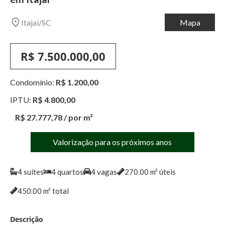
Itajaí
/
SC
Mapa
R$ 7.500.000,00
Condomínio:
R$ 1.200,00
IPTU:
R$ 4.800,00
R$ 27.777,78
/ por m²
Valorização para os próximos anos
4
suítes
4
quartos
4
vagas
270.00
m² úteis
450.00
m² total
Descrição