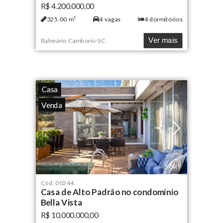
R$ 4.200.000,00
325.00
m²
4
vagas
4
dormitórios
Ver mais
Balneário Camboriú
-
SC
Casa
Venda
Cód.
00244
Casa de Alto Padrão no condomínio
Bella Vista
R$ 10.000.000,00