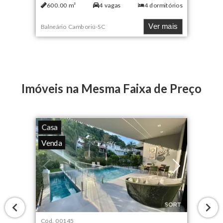
600.00
m²
4
vagas
4
dormitórios
Ver mais
Balneário Camboriú
-
SC
Imóveis na Mesma Faixa de Preço
Casa
Venda
Cód.
00145