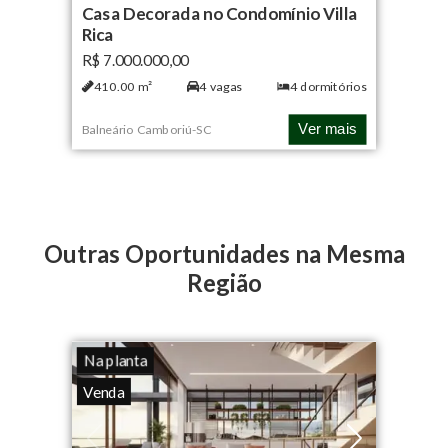
Casa Decorada no Condomínio Villa
Rica
R$ 7.000.000,00
410.00
m²
4
vagas
4
dormitórios
Ver mais
Balneário Camboriú
-
SC
Outras Oportunidades na Mesma
Região
Na planta
Venda