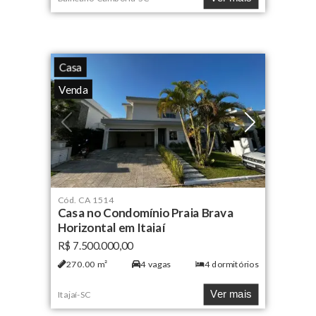
Casa
Venda
Cód.
CA 1514
Casa no Condomínio Praia Brava
Horizontal em Itajaí
R$ 7.500.000,00
270.00
m²
4
vagas
4
dormitórios
Ver mais
Itajaí
-
SC