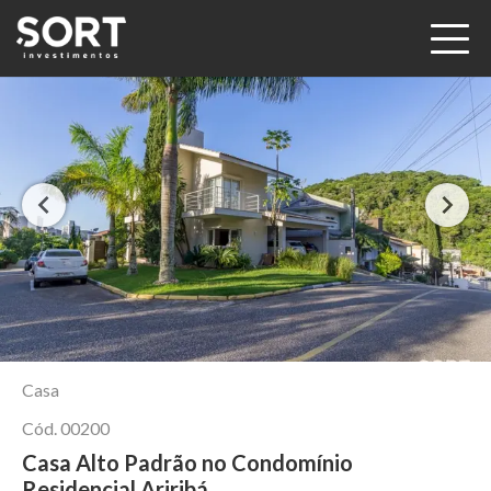
Casa
Cód.
00200
Casa Alto Padrão no Condomínio
Residencial Ariribá