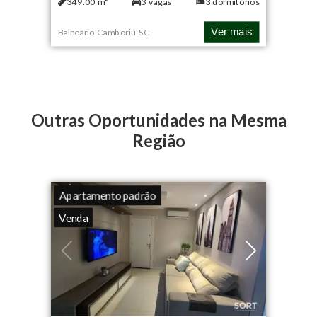
349.00
m²
3
vagas
3
dormitórios
Ver mais
Balneário Camboriú
-
SC
Outras Oportunidades na Mesma
Região
Apartamento padrão
Venda