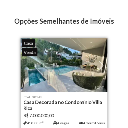
Quadra poliesportiva
Playground
Opções Semelhantes de Imóveis
Casa
Venda
Cód.
00145
Casa Decorada no Condomínio Villa
Rica
R$ 7.000.000,00
410.00
m²
4
vagas
4
dormitórios