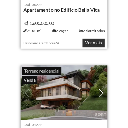
Cód.
00262
Apartamento no Edifício Bella Vita
R$ 1.600.000,00
71.00
m²
2
vagas
2
dormitórios
Ver mais
Balneário Camboriú
-
SC
Terreno residencial
Venda
Cód.
01268