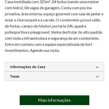
Casa mobiliada com 325m², 04 Suítes (sendo uma máster
com hidro), 04 vagas de garagem. Conta com piscina
privativa, área externa, espaço gourmet com sala de jantar e
estar e churrasqueira a carvão. O condomínio possui salão
de festas, campo de futebol, portaria 24h, quadra
poliesportiva e playground. Venha desfrutar do alto padrão
com toda a infraestrutura e segurança de um condomínio.
Entre em contato com a equipe especializada da Sort
Investimentos. Agende sua visita.
Informações do Casa
Taxas
Mobiliada
Suíte Master com Hidro
Piscina privativa
Área externa
Condomínio:
R$ 660,00
Espaço gourmet com sala de jantar e estar
IPTU:
R$ 540,00
Mais informações
Churrasqueira a carvão
Condomínio Completo
Portaria 24h
Campo de Futebol