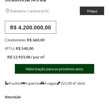
Balneário Camboriú
/
SC
Mapa
R$ 4.200.000,00
Condomínio:
R$ 660,00
IPTU:
R$ 540,00
R$ 12.923,08
/ por m²
Valorização para os próximos anos
4
suítes
4
quartos
4
vagas
325.00
m² úteis
Descrição