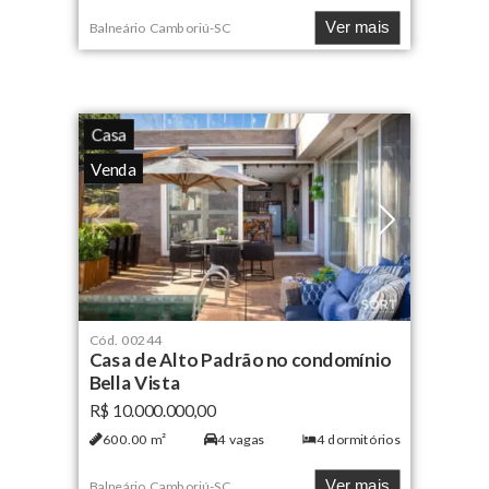
Ver mais
Balneário Camboriú
-
SC
Casa
Venda
Cód.
00244
Casa de Alto Padrão no condomínio
Bella Vista
R$ 10.000.000,00
600.00
m²
4
vagas
4
dormitórios
Ver mais
Balneário Camboriú
-
SC