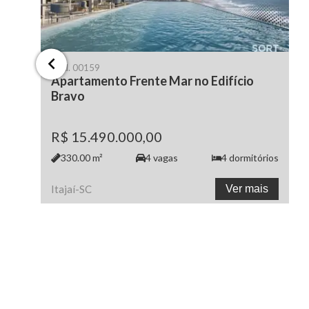
Cód.
00159
Apartamento Frente Mar no Edifício
Bravo
R$ 15.490.000,00
330.00
m²
4
vagas
4
dormitórios
Itajaí
-
SC
Ver mais