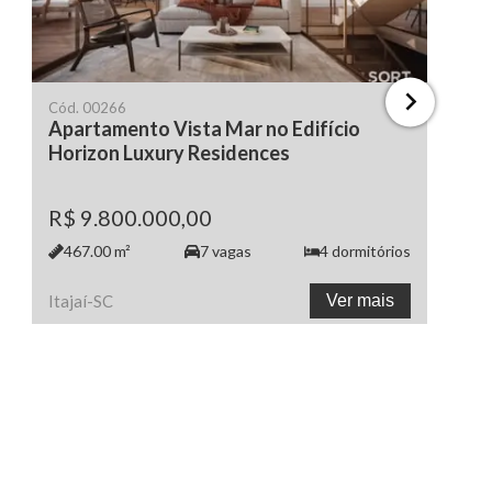
Cód.
00266
Apartamento Vista Mar no Edifício
Horizon Luxury Residences
R$ 9.800.000,00
467.00
m²
7
vagas
4
dormitórios
Itajaí
-
SC
Ver mais