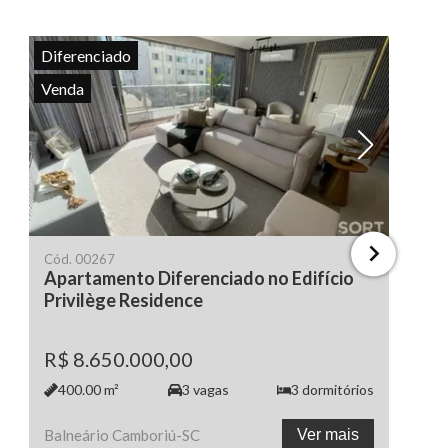
Diferenciado
Venda
Ver todas as fotos
Ve
Cód.
00267
Apartamento Diferenciado no Edifício
Privilège Residence
R$ 8.650.000,00
400.00
m²
3
vagas
3
dormitórios
Balneário Camboriú
-
SC
Ver mais