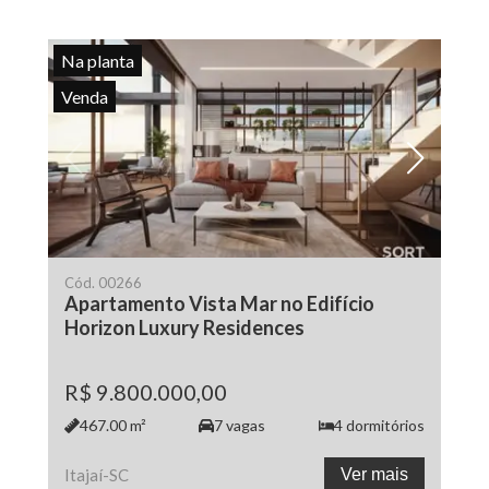
Na planta
Venda
Cód.
00266
Apartamento Vista Mar no Edifício
Horizon Luxury Residences
R$ 9.800.000,00
467.00
m²
7
vagas
4
dormitórios
Itajaí
-
SC
Ver mais