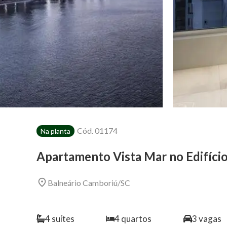
Cód.
01174
Na planta
Apartamento Vista Mar no Edifíci
Balneário Camboriú
/
SC
4
suítes
4
quartos
3
vagas