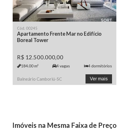
Cód.
00245
Apartamento Frente Mar no Edifício
Boreal Tower
R$ 12.500.000,00
184.00
m²
4
vagas
4
dormitórios
Balneário Camboriú
-
SC
Ver mais
Imóveis na Mesma Faixa de Preço