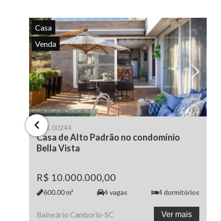
Casa
Venda
Cód.
00244
Casa de Alto Padrão no condomínio
Bella Vista
R$ 10.000.000,00
600.00
m²
4
vagas
4
dormitórios
Balneário Camboriú
-
SC
Ver mais