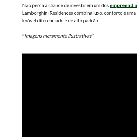
Não perca a chance de investir em um dos
empreendi
Lamborghini Residences combina luxo, conforto e uma l
imóvel diferenciado e de alto padrão.
*
Imagens meramente ilustrativas*