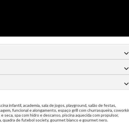
Espera para split
Acabamento em gesso
Churrasqueira
 jantar
Suíte máster com hidro/closet
Lavabo de serviço
Sala de jogos
Playground
Salão de festas
água e hidromassagem
Funcional e alongamento
ista de carrinhos elétricos
Terrazza com vista
na infantil, academia, sala de jogos, playground, salão de festas,
gem, funcional e alongamento, espaço grill com churrasqueira, coworki
scanso
Piscina aquecida com propulsor
Massagem
a e seca, spa com hidro e descanso, piscina aquecida com propulsor,
a, quadra de futebol society, gourmet bianco e gourmet nero.
raia
Quadra de futebol society
Gourmet bianco