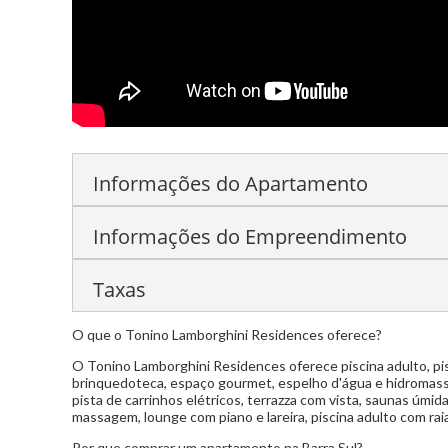
Informações do Apartamento
Informações do Empreendimento
Living
Lavabo
Cozinha
Área de Serviço
Porcelanato
Sacada
Sala de Estar
Sala de
Taxas
Piscina adulto
Piscina infantil
Academia
Sacada técnica
Brinquedoteca
Espaço gourmet
Espelho d'
O que o Tonino Lamborghini Residences oferece?
Condomínio:
Sob consulta
Espaço grill com churrasqueira
Coworking
P
O Tonino Lamborghini Residences oferece piscina adulto, pisci
IPTU:
Sob consulta
brinquedoteca, espaço gourmet, espelho d'água e hidromassa
Sauna úmida
Sauna seca
Spa com hidro e de
pista de carrinhos elétricos, terrazza com vista, saunas úmid
massagem, lounge com piano e lareira, piscina adulto com rai
Lounge com piano e lareira
Piscina adulto com 
Por que comprar um apartamento na Barra Sul?