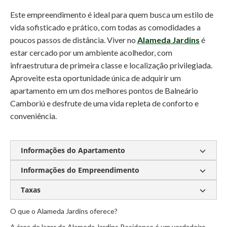
Este empreendimento é ideal para quem busca um estilo de
vida sofisticado e prático, com todas as comodidades a
poucos passos de distância. Viver no
Alameda Jardins
é
estar cercado por um ambiente acolhedor, com
infraestrutura de primeira classe e localização privilegiada.
Aproveite esta oportunidade única de adquirir um
apartamento em um dos melhores pontos de Balneário
Camboriú e desfrute de uma vida repleta de conforto e
conveniência.
Informações do Apartamento
Informações do Empreendimento
Unidade master
117m² Privativos
04 Suítes
Vista para a orla
Área de lazer completa
Taxas
Piscina com borda infinita
Salão de festas
Salão de jogos
Espaço Gourmet
O que o Alameda Jardins oferece?
Condomínio:
R$ 1.300,00
Piscina infantil
Cinema
Sala de Massagem
A área de lazer do Alameda Jardins Residence é um verdadeiro