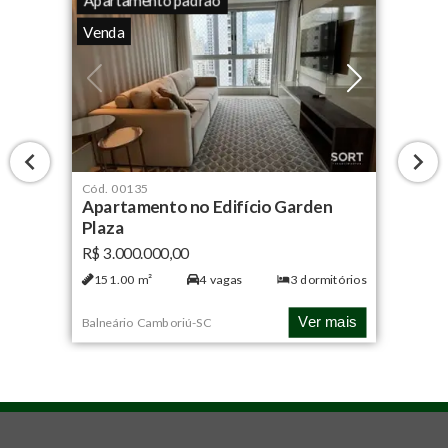
Venda
Cód.
00135
Apartamento no Edifício Garden
Plaza
R$ 3.000.000,00
151.00
m²
4
vagas
3
dormitórios
Ver mais
Balneário Camboriú
-
SC