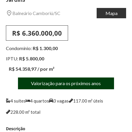
Balneário Camboriú
/
SC
Mapa
R$ 6.360.000,00
Condomínio:
R$ 1.300,00
IPTU:
R$ 5.800,00
R$ 54.358,97
/ por m²
Valorização para os próximos anos
4
suítes
4
quartos
3
vagas
117.00
m² úteis
228.00
m² total
Descrição