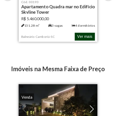
Cód.
00193
Apartamento Quadra mar no Edifício
Skyline Tower
R$ 5.460.000,00
151.28
m²
3
vagas
4
dormitórios
Ver mais
Balneário Camboriú
-
SC
Imóveis na Mesma Faixa de Preço
Venda