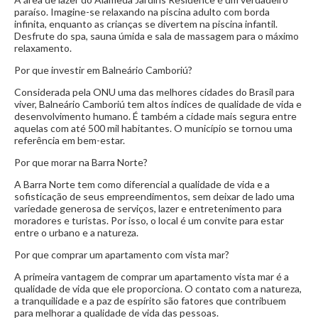
IPTU:
R$ 5.800,00
paraíso. Imagine-se relaxando na piscina adulto com borda
Spa
Espaço Kids
Deck
Sauna úmida
infinita, enquanto as crianças se divertem na piscina infantil.
Desfrute do spa, sauna úmida e sala de massagem para o máximo
Área de descanso
relaxamento.
Por que investir em Balneário Camboriú?
Considerada pela ONU uma das melhores cidades do Brasil para
viver, Balneário Camboriú tem altos índices de qualidade de vida e
desenvolvimento humano. É também a cidade mais segura entre
aquelas com até 500 mil habitantes. O município se tornou uma
referência em bem-estar.
Por que morar na Barra Norte?
A Barra Norte tem como diferencial a qualidade de vida e a
sofisticação de seus empreendimentos, sem deixar de lado uma
variedade generosa de serviços, lazer e entretenimento para
moradores e turistas. Por isso, o local é um convite para estar
entre o urbano e a natureza.
Por que comprar um apartamento com vista mar?
A primeira vantagem de comprar um apartamento vista mar é a
qualidade de vida que ele proporciona. O contato com a natureza,
a tranquilidade e a paz de espírito são fatores que contribuem
para melhorar a qualidade de vida das pessoas.