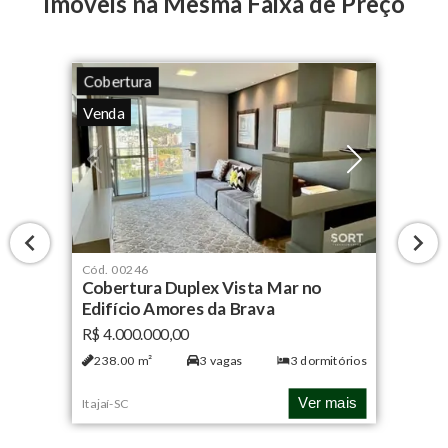
Imóveis na Mesma Faixa de Preço
Cobertura
Venda
Cód.
00246
Cobertura Duplex Vista Mar no
Edifício Amores da Brava
R$ 4.000.000,00
238.00
m²
3
vagas
3
dormitórios
Ver mais
Itajaí
-
SC