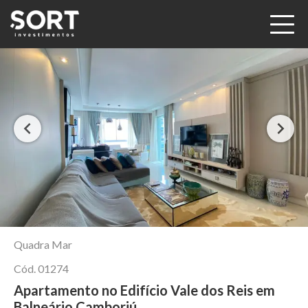
Quadra Mar
Cód.
01274
Apartamento no Edifício Vale dos Reis em
Balneário Camboriú