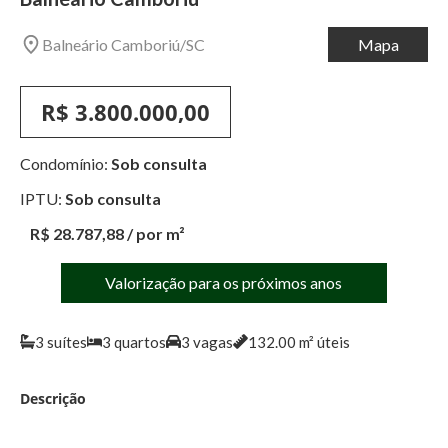
Balneário Camboriú
/
SC
Mapa
R$ 3.800.000,00
Condomínio:
Sob consulta
IPTU:
Sob consulta
R$ 28.787,88
/ por m²
Valorização para os próximos anos
3
suítes
3
quartos
3
vagas
132.00
m² úteis
Descrição