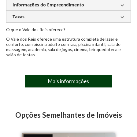
Informações do Empreendimento
Mobiliado
Decorado
Lavabo
Ambientes Integrados
Taxas
Piscina Adulto Com Raia
Piscina Infantil
Sala de Massagem
Academia
Sala de Jogos
O que o Vale dos Reis oferece?
Condomínio:
Sob consulta
Cinema
Brinquedoteca
Salão de Festas
O Vale dos Reis oferece uma estrutura completa de lazer e
IPTU:
Sob consulta
conforto, com piscina adulto com raia, piscina infantil, sala de
massagem, academia, sala de jogos, cinema, brinquedoteca e
salão de festas.
Mais informações
Opções Semelhantes de Imóveis