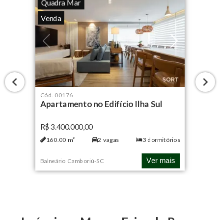
Quadra Mar
Venda
Cód.
00176
Apartamento no Edifício Ilha Sul
R$ 3.400.000,00
160.00
m²
2
vagas
3
dormitórios
Ver mais
Balneário Camboriú
-
SC