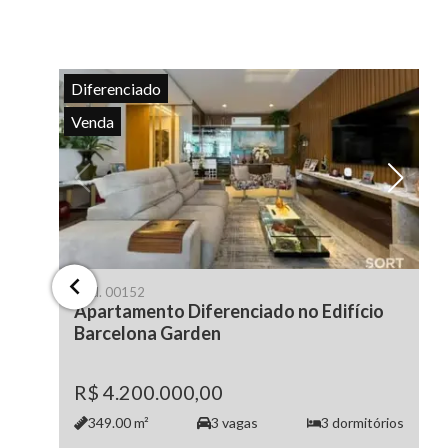
Diferenciado
Venda
Cód.
00152
Apartamento Diferenciado no Edifício
Barcelona Garden
R$ 4.200.000,00
349.00
m²
3
vagas
3
dormitórios