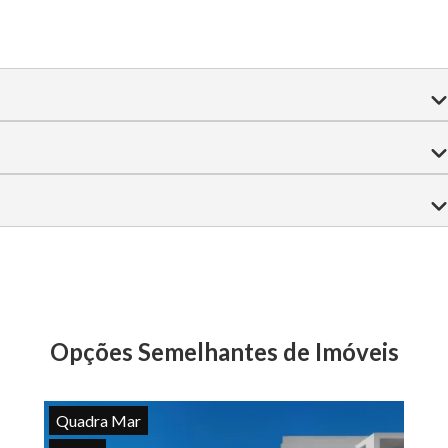
et privativo
• Sala de estar e jantar integradas
• Finamente mobiliado e decorado
 gourmet completo
Louge Externo
ragem privativas
assagem e descanso
Salão de jogos e academia
ás encanado
Piscina
Espaço Gourmet Empreendimento
Opções Semelhantes de Imóveis
Quadra Mar