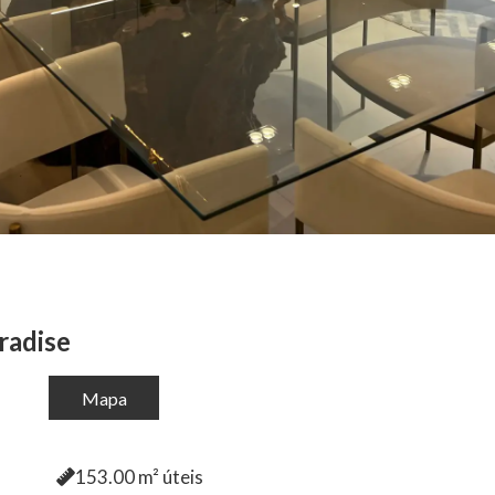
radise
Mapa
153.00
m² úteis