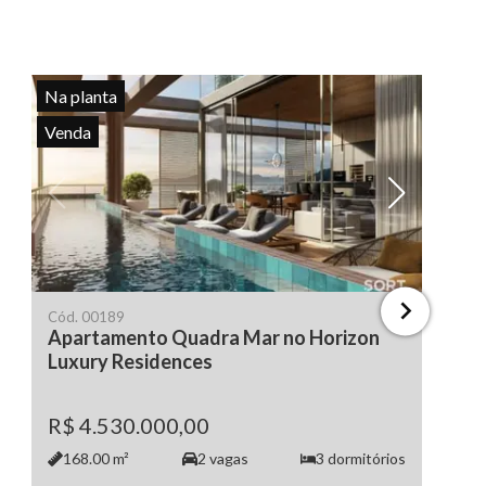
Na planta
Venda
Ver todas as fotos
Cód.
00189
Apartamento Quadra Mar no Horizon
Luxury Residences
R$ 4.530.000,00
168.00
m²
2
vagas
3
dormitórios