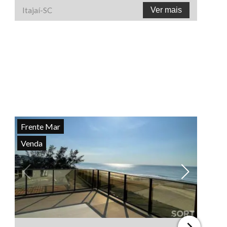
Itajaí
-
SC
Ver mais
Frente Mar
Venda
Ver todas as fotos
Ve