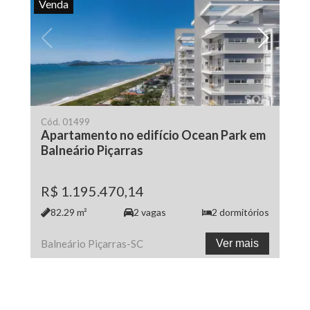
Venda
Cód.
01499
Apartamento no edifício Ocean Park em
Balneário Piçarras
R$ 1.195.470,14
82.29
m²
2
vagas
2
dormitórios
Balneário Piçarras
-
SC
Ver mais