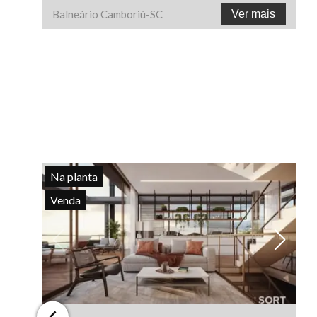
Balneário Camboriú
-
SC
Ver mais
Na planta
Venda