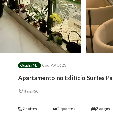
Cód.
AP 5623
Quadra Mar
Apartamento no Edifício Surfes Pa
Itajaí
/
SC
2
suítes
2
quartos
2
vagas