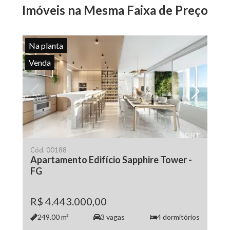
Imóveis na Mesma Faixa de Preço
Na planta
Venda
Cód.
00188
Apartamento Edifício Sapphire Tower -
FG
R$ 4.443.000,00
249.00
m²
3
vagas
4
dormitórios