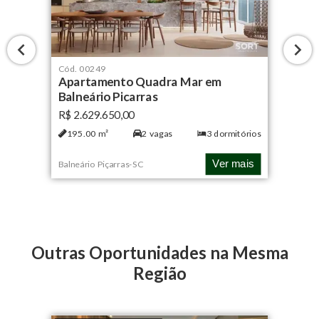
Cód.
00249
Apartamento Quadra Mar em
Balneário Piçarras
R$ 2.629.650,00
195.00
m²
2
vagas
3
dormitórios
Ver mais
Balneário Piçarras
-
SC
Outras Oportunidades na Mesma
Região