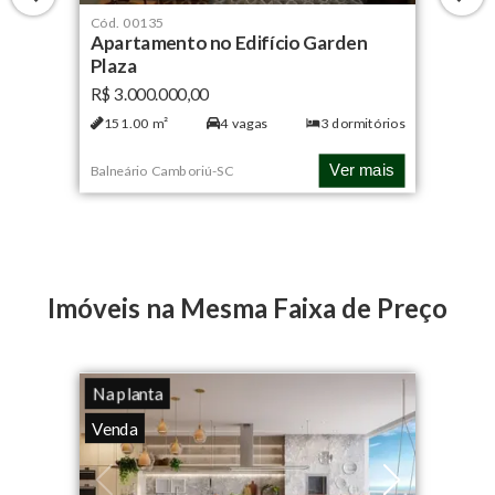
Cód.
00135
Apartamento no Edifício Garden
Plaza
R$ 3.000.000,00
151.00
m²
4
vagas
3
dormitórios
Ver mais
Balneário Camboriú
-
SC
Imóveis na Mesma Faixa de Preço
Na planta
Venda