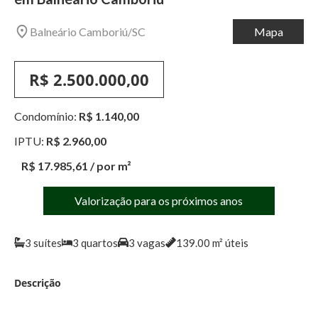
Balneário Camboriú
/
SC
Mapa
R$ 2.500.000,00
Condomínio:
R$ 1.140,00
IPTU:
R$ 2.960,00
R$ 17.985,61
/ por m²
Valorização para os próximos anos
3
suítes
3
quartos
3
vagas
139.00
m² úteis
Descrição