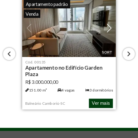
Apartamento padrão
Venda
Cód.
00135
Apartamento no Edifício Garden
Plaza
R$ 3.000.000,00
151.00
m²
4
vagas
3
dormitórios
Ver mais
Balneário Camboriú
-
SC