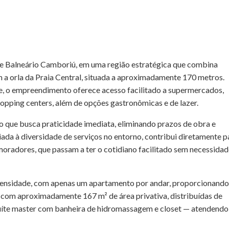
de
Balneário Camboriú
, em uma região estratégica que combina
 a orla da Praia Central, situada a aproximadamente 170 metros.
e, o empreendimento oferece acesso facilitado a supermercados,
shopping centers, além de opções gastronômicas e de lazer.
o que busca praticidade imediata, eliminando prazos de obra e
iada à diversidade de serviços no entorno, contribui diretamente p
 moradores, que passam a ter o cotidiano facilitado sem necessida
ensidade, com apenas um apartamento por andar, proporcionando
 com aproximadamente 167 m² de área privativa, distribuídas de
uíte master com banheira de hidromassagem e closet — atendendo