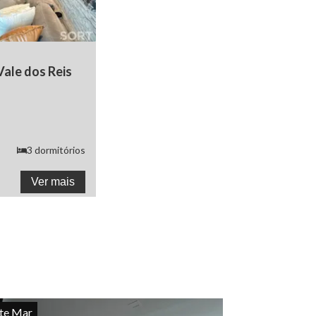
Vale dos Reis
3
dormitórios
Ver mais
te Mar