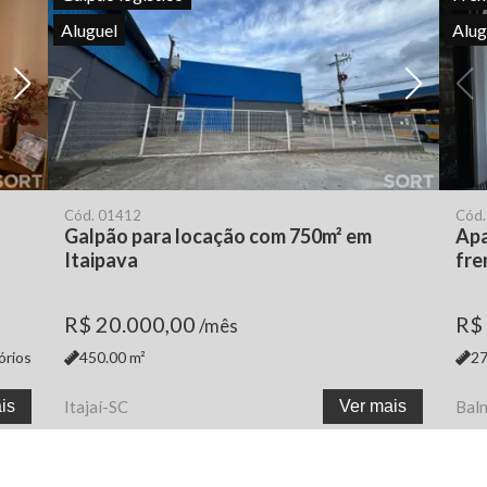
Aluguel
Alug
Cód.
01412
Cód
Galpão para locação com 750m² em
Apa
Itaipava
fre
R$ 20.000,00
R$
/mês
órios
450.00
m²
27
is
Itajaí
-
SC
Ver mais
Bal