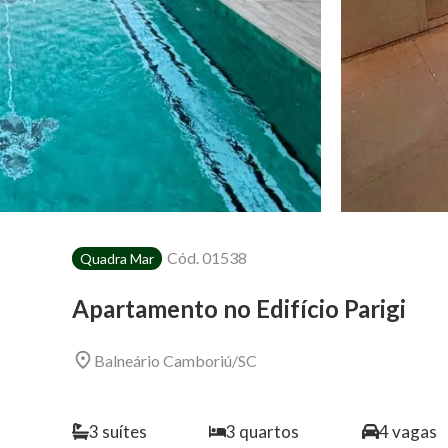
Cód.
01538
Quadra Mar
Apartamento no Edifício Parigi
Balneário Camboriú
/
SC
3
suítes
3
quartos
4
vagas