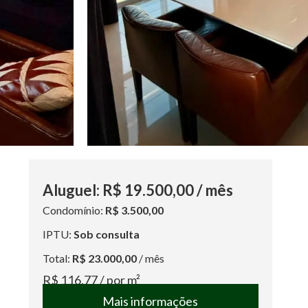
Aluguel:
R$ 19.500,00
/ mês
Condomínio:
R$ 3.500,00
IPTU:
Sob consulta
Total:
R$ 23.000,00
/ mês
R$ 116,77
/ por m²
Mais informações