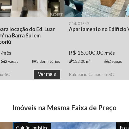
Cód.
01547
ra locação do Ed. Luar
Apartamento no Edifício 
m² na Barra Sul em
boriú
R$ 15.000,00
/mês
/mês
2
vagas
3
dormitórios
132.00
m²
2
vagas
iú
-
SC
Ver mais
Balneário Camboriú
-
SC
Imóveis na Mesma Faixa de Preço
Galpão logístico
Fren