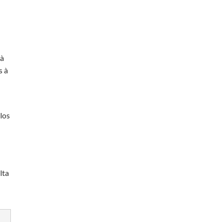
 à
s à
los
lta