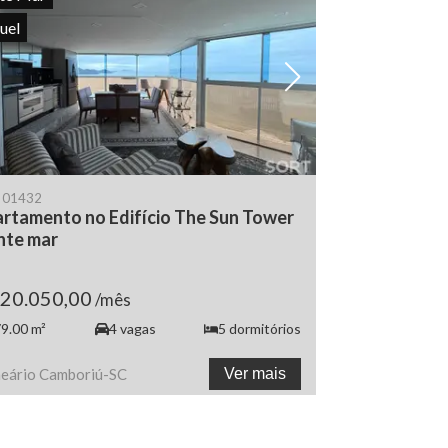
uel
Ver todas as fotos
Ve
.
01432
rtamento no Edifício The Sun Tower
nte mar
 20.050,00
/mês
9.00
m²
4
vagas
5
dormitórios
neário Camboriú
-
SC
Ver mais