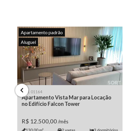
Apartamento padrão
Aluguel
Cód.
01164
Apartamento Vista Mar para Locação
no Edifício Falcon Tower
R$ 12.500,00
/mês
130.00
m²
2
vagas
3
dormitórios