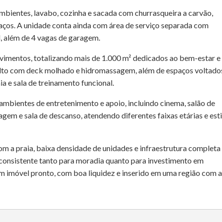
ambientes, lavabo, cozinha e sacada com churrasqueira a carvão,
aços. A unidade conta ainda com área de serviço separada com
l, além de 4 vagas de garagem.
pavimentos, totalizando mais de 1.000 m² dedicados ao bem-estar e
lto com deck molhado e hidromassagem, além de espaços voltado
a e sala de treinamento funcional.
mbientes de entretenimento e apoio, incluindo cinema, salão de
agem e sala de descanso, atendendo diferentes faixas etárias e esti
m a praia, baixa densidade de unidades e infraestrutura completa
consistente tanto para moradia quanto para investimento em
 imóvel pronto, com boa liquidez e inserido em uma região com a