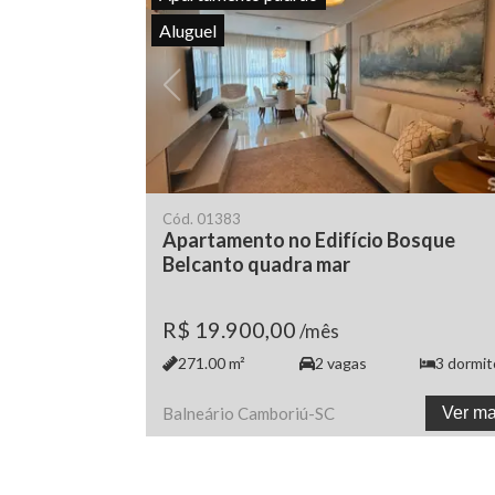
Aluguel
Cód.
01383
Apartamento no Edifício Bosque
Belcanto quadra mar
R$ 19.900,00
/mês
271.00
m²
2
vagas
3
dormit
Balneário Camboriú
-
SC
Ver ma