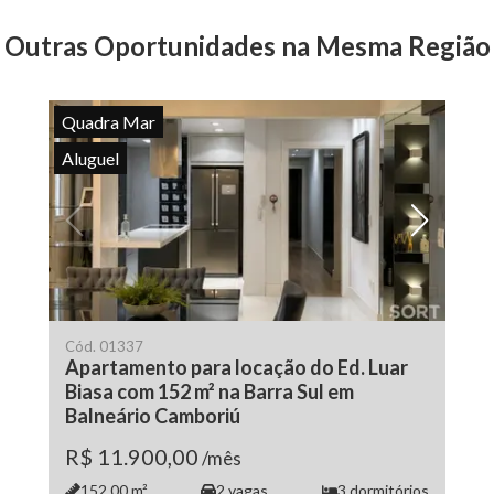
Outras Oportunidades na Mesma Região
Quadra Mar
Aluguel
Cód.
01337
Apartamento para locação do Ed. Luar
Biasa com 152 m² na Barra Sul em
Balneário Camboriú
R$ 11.900,00
/mês
152.00
m²
2
vagas
3
dormitórios