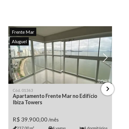
Frente Mar
Aluguel
Ver todas as fotos
Ve
Cód.
01363
Apartamento Frente Mar no Edifício
Ibiza Towers
R$ 39.900,00
/mês
237.00
m²
4
vagas
4
dormitórios