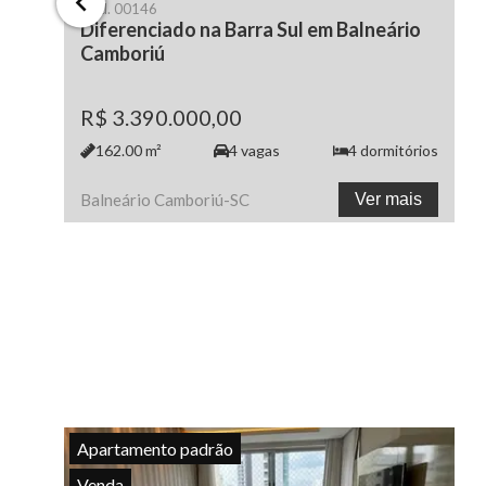
Cód.
00146
Diferenciado na Barra Sul em Balneário
Camboriú
R$ 3.390.000,00
162.00
m²
4
vagas
4
dormitórios
Balneário Camboriú
-
SC
Ver mais
Apartamento padrão
Venda