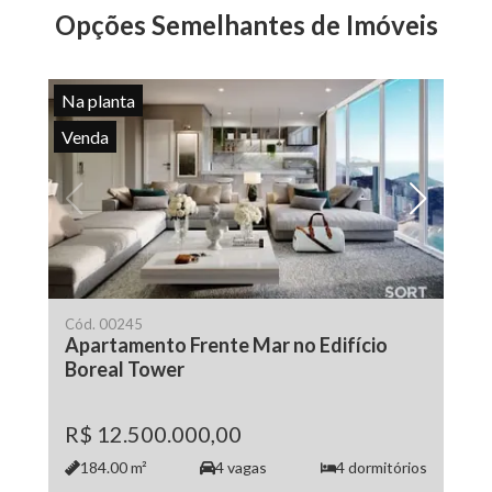
Opções Semelhantes de Imóveis
Na planta
Venda
Cód.
00245
Apartamento Frente Mar no Edifício
Boreal Tower
R$ 12.500.000,00
184.00
m²
4
vagas
4
dormitórios