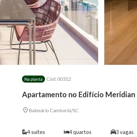
Cód.
00312
Na planta
Apartamento no Edifício Meridian
Balneário Camboriú
/
SC
4
suítes
4
quartos
3
vagas