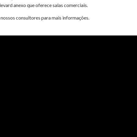
vard anexo que oferece salas comerciais.
 nossos consultores para mais informações.