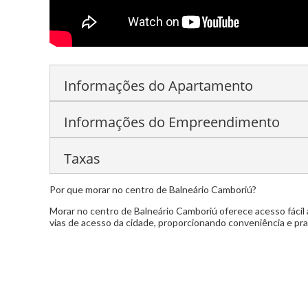
Informações do Apartamento
Informações do Empreendimento
Área de lazer completa
Amplo living
Taxas
Piscina Adulto e Infantil
Salão de festas
Sala
Playground externo
Quadra poliesportiva
E
Por que morar no centro de Balneário Camboriú?
Condomínio:
Sob consulta
Massagem
Sauna Seca
Sauna úmida
Pisc
Morar no centro de Balneário Camboriú oferece acesso fácil a
IPTU:
Sob consulta
vias de acesso da cidade, proporcionando conveniência e prat
Lounge Gourmet
PUB