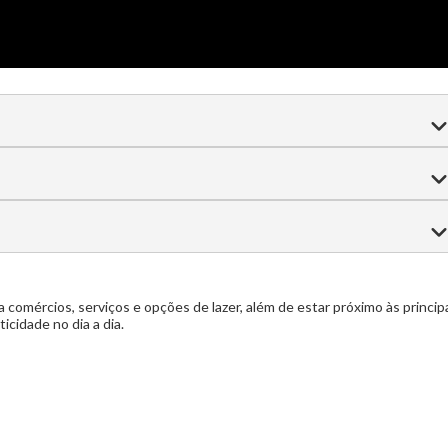
 de jogos
Louge Teen
Brinquedoteca
spaço Pet
Praça do fogo
Academia
Beauty Space
ina aquecida
Wine Gourmet
Adega
Espaço Gourmet
 comércios, serviços e opções de lazer, além de estar próximo às princip
icidade no dia a dia.