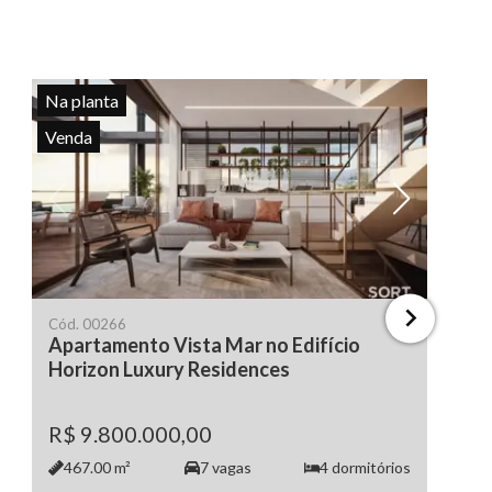
Na planta
Venda
Ver todas as fotos
Ve
Cód.
00266
Apartamento Vista Mar no Edifício
Horizon Luxury Residences
R$ 9.800.000,00
467.00
m²
7
vagas
4
dormitórios