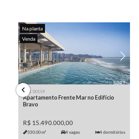
Na planta
Venda
Cód.
00159
Apartamento Frente Mar no Edifício
Bravo
R$ 15.490.000,00
330.00
m²
4
vagas
4
dormitórios