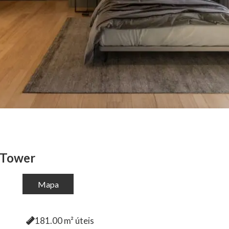
 Tower
Mapa
181.00
m² úteis