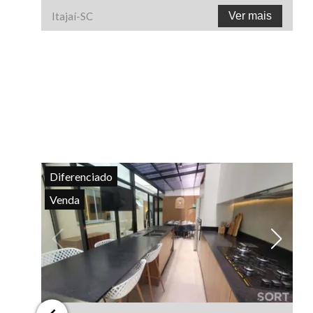
Itajaí
-
SC
Ver mais
Diferenciado
Venda