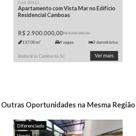
Cód.
00161
Apartamento com Vista Mar no Edifício
Residencial Camboas
R$ 2.900.000,00
R$ 3.200.000,00
137.00
m²
4
vagas
3
dormitórios
Balneário Camboriú
-
SC
Ver mais
Outras Oportunidades na Mesma Região
Diferenciado
Venda