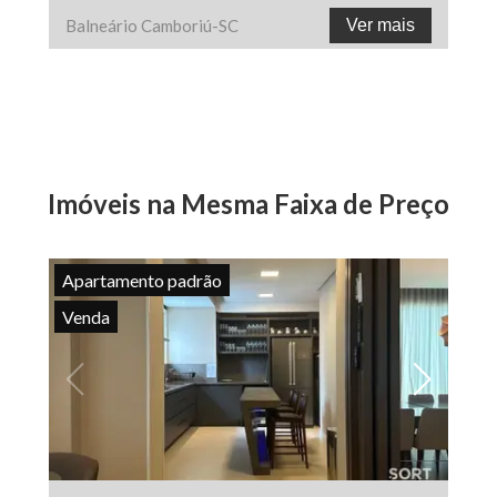
Balneário Camboriú
-
SC
Ver mais
Imóveis na Mesma Faixa de Preço
Apartamento padrão
Venda