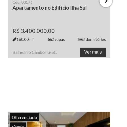
Cód.
00176
Apartamento no Edifício Ilha Sul
R$ 3.400.000,00
160.00
m²
2
vagas
3
dormitórios
Balneário Camboriú
-
SC
Ver mais
Diferenciado
Venda