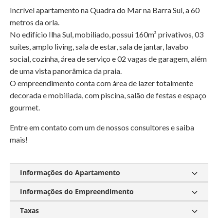
Incrível apartamento na Quadra do Mar na Barra Sul, a 60
metros da orla.
No edifício Ilha Sul, mobiliado, possui 160m² privativos, 03
suítes, amplo living, sala de estar, sala de jantar, lavabo
social, cozinha, área de serviço e 02 vagas de garagem, além
de uma vista panorâmica da praia.
O empreendimento conta com área de lazer totalmente
decorada e mobiliada, com piscina, salão de festas e espaço
gourmet.
Entre em contato com um de nossos consultores e saiba
mais!
Informações do Apartamento
Informações do Empreendimento
Quadra mar
140m² privativos
3 suítes
Sala de estar
2 vagas de garagem
Taxas