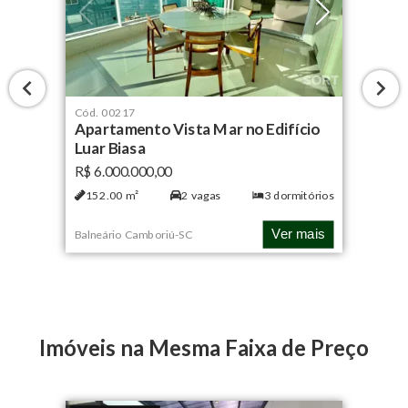
Cód.
00217
Apartamento Vista Mar no Edifício
Luar Biasa
R$ 6.000.000,00
152.00
m²
2
vagas
3
dormitórios
Ver mais
Balneário Camboriú
-
SC
Imóveis na Mesma Faixa de Preço