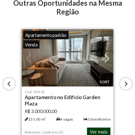
Outras Oportunidades na Mesma
Região
Apartamento padrão
Venda
Cód.
00135
Apartamento no Edifício Garden
Plaza
R$ 3.000.000,00
151.00
m²
4
vagas
3
dormitórios
Ver mais
Balneário Camboriú
-
SC