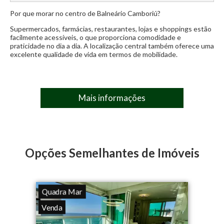
Sala de jantar
Área de serviço
Decorado
Por que morar no centro de Balneário Camboriú?
Condomínio:
R$ 900,00
Amplo living
Lavabo
Mobiliado
Cozinha
Supermercados, farmácias, restaurantes, lojas e shoppings estão
IPTU:
R$ 4.320,00
facilmente acessíveis, o que proporciona comodidade e
praticidade no dia a dia. A localização central também oferece uma
excelente qualidade de vida em termos de mobilidade.
Mais informações
Opções Semelhantes de Imóveis
Quadra Mar
Venda