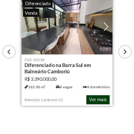
Diferenciado
Venda
Cód.
00146
Diferenciado na Barra Sul em
Balneário Camboriú
R$ 3.390.000,00
162.00
m²
4
vagas
4
dormitórios
Ver mais
Balneário Camboriú
-
SC