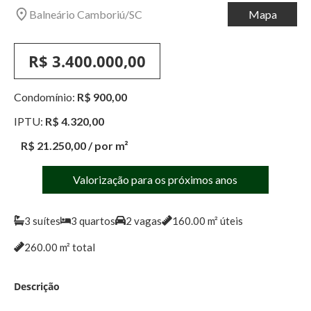
Balneário Camboriú
/
SC
Mapa
R$ 3.400.000,00
Condomínio:
R$ 900,00
IPTU:
R$ 4.320,00
R$ 21.250,00
/ por m²
Valorização para os próximos anos
3
suítes
3
quartos
2
vagas
160.00
m² úteis
260.00
m² total
Descrição