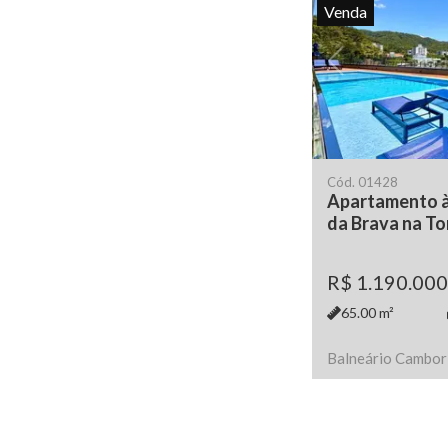
Venda
Cód.
01428
Apartamento à 
da Brava na T
R$ 1.190.000
65.00
m²
Balneário Cambor