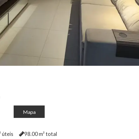
a
Mapa
 úteis
98.00
m² total