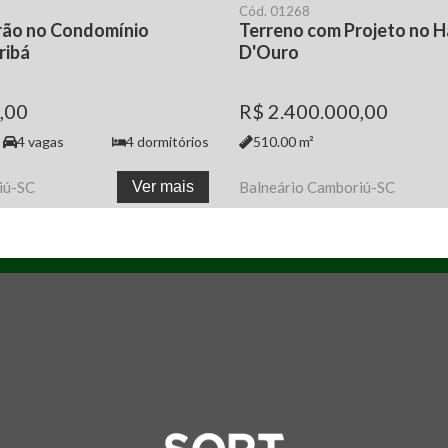
Cód.
01268
rão no Condomínio
Terreno com Projeto no H
ribá
D'Ouro
,00
R$ 2.400.000,00
4
vagas
4
dormitórios
510.00
m²
iú
-
SC
Ver mais
Balneário Camboriú
-
SC