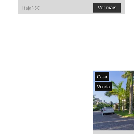
Itajaí
-
SC
Ver mais
Casa
Venda