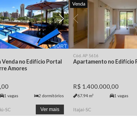
Venda
Cód.
AP 5616
Venda no Edifício Portal
Apartamento no Edifício 
orre Amores
,00
R$ 1.400.000,00
1
vagas
2
dormitórios
67.94
m²
1
vagas
iú
-
SC
Ver mais
Itajaí
-
SC