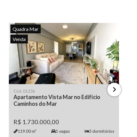
Quadra Mar
Venda
Ver todas as fotos
Ve
Cód.
01236
Apartamento Vista Mar no Edifício
Caminhos do Mar
R$ 1.730.000,00
119.00
m²
1
vagas
3
dormitórios