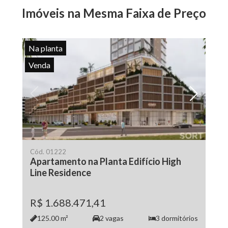
Imóveis na Mesma Faixa de Preço
Na planta
Venda
Cód.
01222
Apartamento na Planta Edifício High
Line Residence
R$ 1.688.471,41
125.00
m²
2
vagas
3
dormitórios