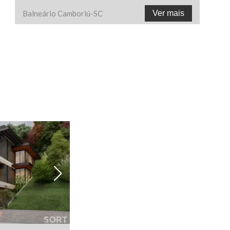
Balneário Camboriú
-
SC
Ver mais
Ver todas as fotos