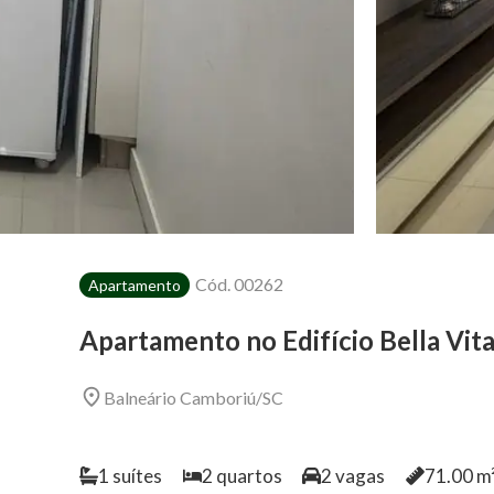
Cód.
00262
Apartamento
Apartamento no Edifício Bella Vit
Balneário Camboriú
/
SC
1
suítes
2
quartos
2
vagas
71.00
m²