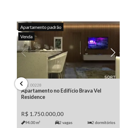
Apartamento padrão
Venda
Cód.
00228
Apartamento no Edifício Brava Vel
Residence
R$ 1.750.000,00
94.00
m²
2
vagas
2
dormitórios