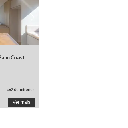
Ver todas as fotos
Palm Coast
2
dormitórios
Ver mais