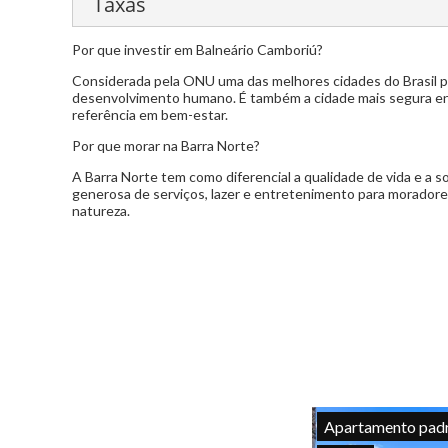
Taxas
Por que investir em Balneário Camboriú?
Condomínio:
R$ 508,00
Considerada pela ONU uma das melhores cidades do Brasil par
IPTU:
R$ 380,00
desenvolvimento humano. É também a cidade mais segura ent
referência em bem-estar.
Por que morar na Barra Norte?
A Barra Norte tem como diferencial a qualidade de vida e a 
generosa de serviços, lazer e entretenimento para moradores e
natureza.
Apartamento pad