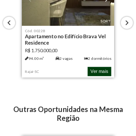
Cód.
00228
Apartamento no Edifício Brava Vel
Residence
R$ 1.750.000,00
94.00
m²
2
vagas
2
dormitórios
Ver mais
Itajaí
-
SC
Outras Oportunidades na Mesma
Região