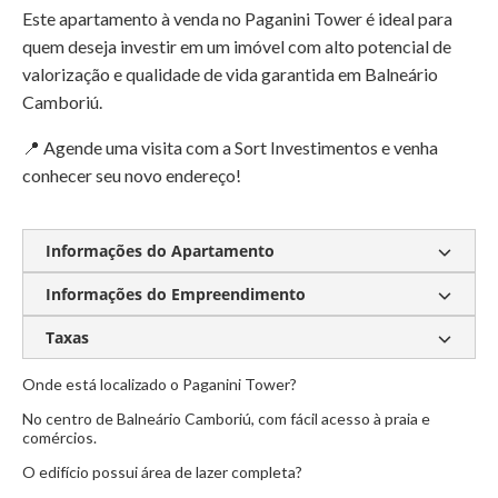
Este apartamento à venda no Paganini Tower é ideal para
quem deseja investir em um imóvel com alto potencial de
valorização e qualidade de vida garantida em Balneário
Camboriú.
📍 Agende uma visita com a Sort Investimentos e venha
conhecer seu novo endereço!
Informações do Apartamento
Informações do Empreendimento
Churrasqueira a carvão
Gás encanado
Piscina
Espaço Gourmet Empreendimento
Taxas
Salão de festas
Onde está localizado o Paganini Tower?
Condomínio:
Sob consulta
No centro de Balneário Camboriú, com fácil acesso à praia e
IPTU:
Sob consulta
comércios.
O edifício possui área de lazer completa?