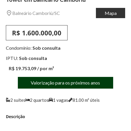
Balneário Camboriú
/
SC
Mapa
R$ 1.600.000,00
Condomínio:
Sob consulta
IPTU:
Sob consulta
R$ 19.753,09
/ por m²
Valorização para os próximos anos
2
suítes
2
quartos
1
vagas
81.00
m² úteis
Descrição