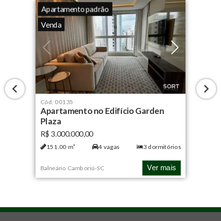
Apartamento padrão
Venda
Cód.
00135
Apartamento no Edifício Garden
Plaza
R$ 3.000.000,00
151.00
m²
4
vagas
3
dormitórios
Ver mais
Balneário Camboriú
-
SC