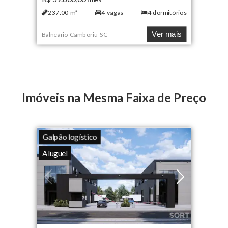
237.00
m²
4
vagas
4
dormitórios
Ver mais
Balneário Camboriú
-
SC
Imóveis na Mesma Faixa de Preço
Galpão logístico
Aluguel