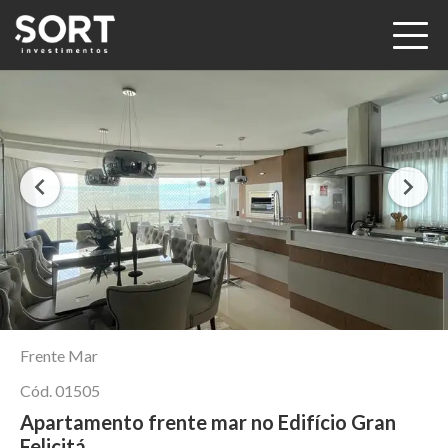
Frente Mar
Cód.
01505
Apartamento frente mar no Edifício Gran
Felicitá