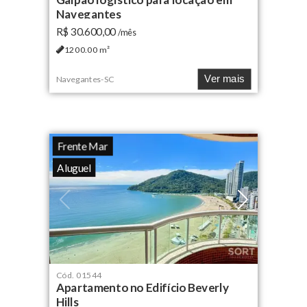
Navegantes
R$ 30.600,00
/mês
1200.00
m²
Ver mais
Navegantes
-
SC
Frente Mar
Aluguel
Cód.
01544
Apartamento no Edifício Beverly
Hills