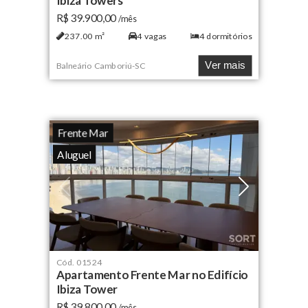
Ibiza Towers
R$ 39.900,00
/mês
237.00
m²
4
vagas
4
dormitórios
Ver mais
Balneário Camboriú
-
SC
Frente Mar
Aluguel
Cód.
01524
Apartamento Frente Mar no Edifício
Ibiza Tower
R$ 39.800,00
/mês