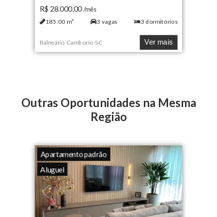
R$ 28.000,00
/mês
185.00
m²
3
vagas
3
dormitórios
Ver mais
Balneário Camboriú
-
SC
Outras Oportunidades na Mesma
Região
Apartamento padrão
Aluguel