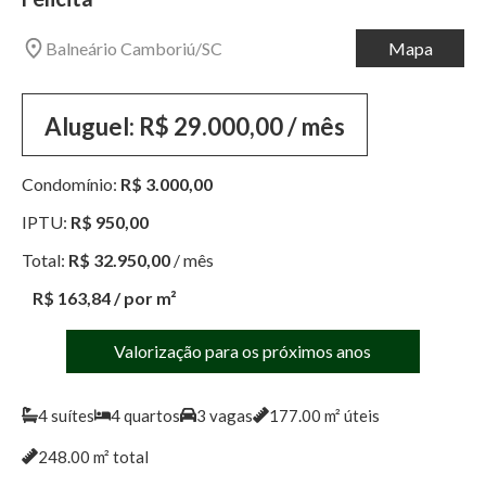
Balneário Camboriú
/
SC
Mapa
Aluguel:
R$ 29.000,00
/ mês
Condomínio:
R$ 3.000,00
IPTU:
R$ 950,00
Total:
R$ 32.950,00
/ mês
R$ 163,84
/ por m²
Valorização para os próximos anos
4
suítes
4
quartos
3
vagas
177.00
m² úteis
248.00
m² total