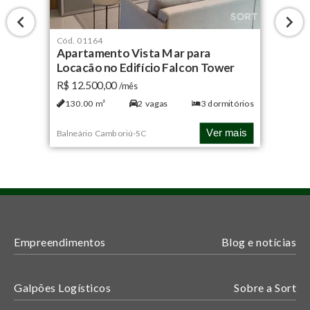
Cód.
01164
Apartamento Vista Mar para
Locação no Edifício Falcon Tower
R$ 12.500,00
/mês
130.00
m²
2
vagas
3
dormitórios
Ver mais
Balneário Camboriú
-
SC
Empreendimentos
Blog e notícias
Galpões Logísticos
Sobre a Sort