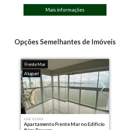
Piscina Funda
Mais informações
IPTU:
R$ 950,00
Salão de Festas com Espaço Gourmet
Sauna Úmida
Opções Semelhantes de Imóveis
Frente Mar
Aluguel
Cód.
01363
Apartamento Frente Mar no Edifício