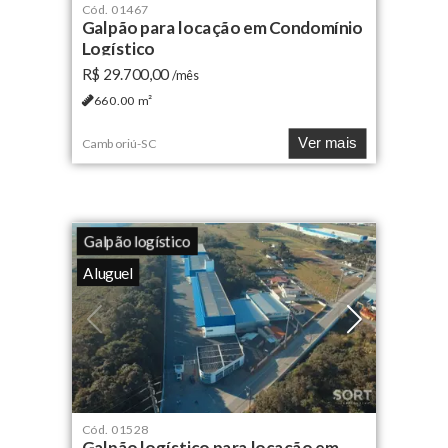
Cód.
01467
Galpão para locação em Condomínio
Logístico
R$ 29.700,00
/mês
660.00
m²
Ver mais
Camboriú
-
SC
Galpão logístico
Aluguel
Cód.
01528
Galpão logístico para locação em