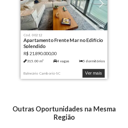
Cód.
00212
Apartamento Frente Mar no Edifício
Splendido
R$ 21.890.000,00
315.00
m²
4
vagas
5
dormitórios
Ver mais
Balneário Camboriú
-
SC
Outras Oportunidades na Mesma
Região