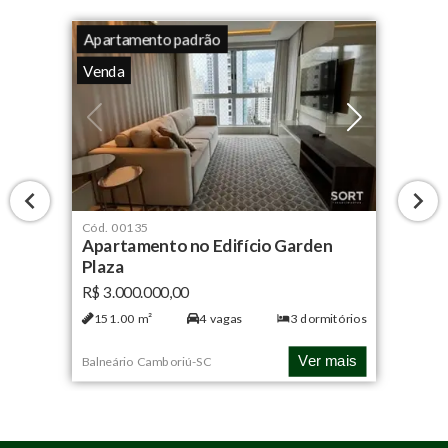
Apartamento padrão
Venda
Cód.
00135
Apartamento no Edifício Garden
Plaza
R$ 3.000.000,00
151.00
m²
4
vagas
3
dormitórios
Ver mais
Balneário Camboriú
-
SC