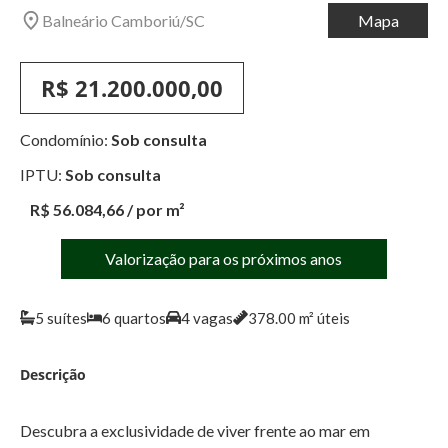
Balneário Camboriú
/
SC
Mapa
R$ 21.200.000,00
Condomínio:
Sob consulta
IPTU:
Sob consulta
R$ 56.084,66
/ por m²
Valorização para os próximos anos
5
suítes
6
quartos
4
vagas
378.00
m² úteis
Descrição
Descubra a exclusividade de viver frente ao mar em