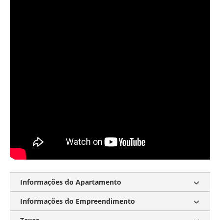
Informações do Apartamento
Informações do Empreendimento
Churrasqueira a Carvão
Piscina Privativa
Suite Master com Closet