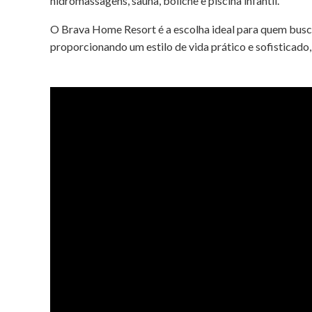
hidromassagens, sauna, boliche e piscina infantil.
O Brava Home Resort é a escolha ideal para quem busca
proporcionando um estilo de vida prático e sofisticado