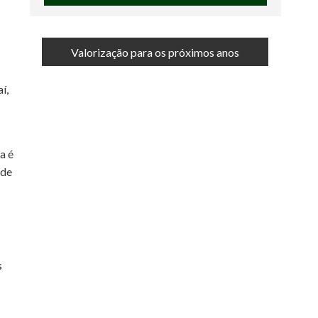
Valorização para os próximos anos
í,
a é
 de
s