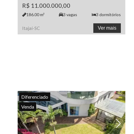
R$ 11.000.000,00
186.00
m²
3
vagas
3
dormitórios
Itajaí
-
SC
Ver mais
Diferenciado
Venda