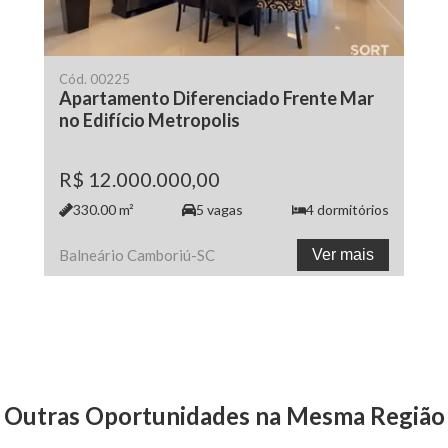
Cód.
00225
Apartamento Diferenciado Frente Mar
no Edifício Metropolis
R$ 12.000.000,00
330.00
m²
5
vagas
4
dormitórios
Balneário Camboriú
-
SC
Ver mais
Outras Oportunidades na Mesma Região