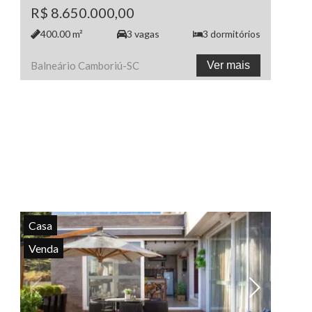
R$ 8.650.000,00
400.00
m²
3
vagas
3
dormitórios
Balneário Camboriú
-
SC
Ver mais
Casa
Venda
Ver todas as fotos
Ve