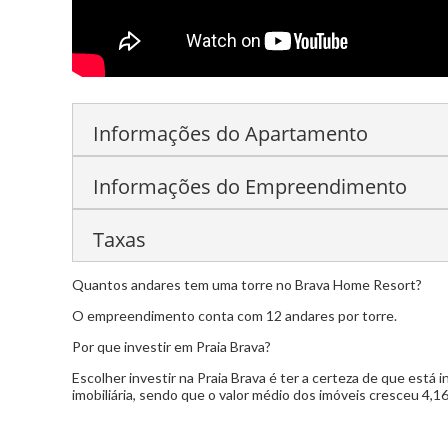
Informações do Apartamento
Informações do Empreendimento
03 suítes
área externa com ofurô perlogato
03 vagas de garagem
Finamente mobiliado
Taxas
Boliche
Restaurante Privativo
Mini Golf
Praia Artificial
Sala de Pilates
null
Brinqu
Quantos andares tem uma torre no Brava Home Resort?
Condomínio:
R$ 2.000,00
Cinema
Spa
5 piscinas
Quadra poliesport
O empreendimento conta com 12 andares por torre.
IPTU:
R$ 2.500,00
Por que investir em Praia Brava?
Escolher investir na Praia Brava é ter a certeza de que está 
imobiliária, sendo que o valor médio dos imóveis cresceu 4,1