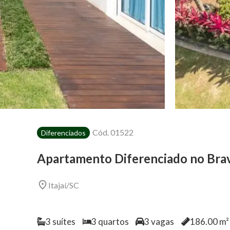
Cód.
01522
Diferenciados
Apartamento Diferenciado no Bra
Itajaí
/
SC
3
suítes
3
quartos
3
vagas
186.00
m² 