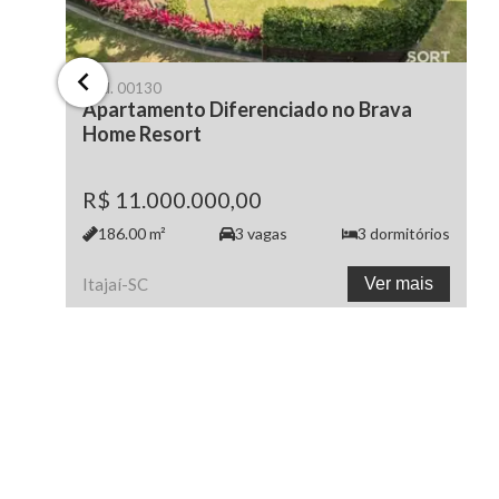
Cód.
00130
Apartamento Diferenciado no Brava
Home Resort
R$ 11.000.000,00
186.00
m²
3
vagas
3
dormitórios
Itajaí
-
SC
Ver mais