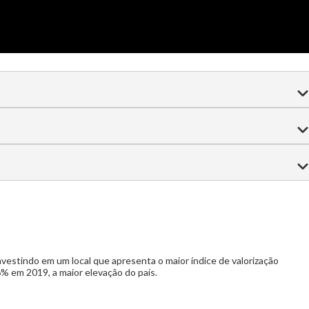
Jardim
Área de descanso com churrasqueira
Capela
Horta Comunitária
Ciclovia arborizada
edoteca
Pista de skate
Salão de beleza
Espaço zen
iva
Bar molhado
Salão de festas
Sala de jogos
investindo em um local que apresenta o maior índice de valorização
6% em 2019, a maior elevação do país.