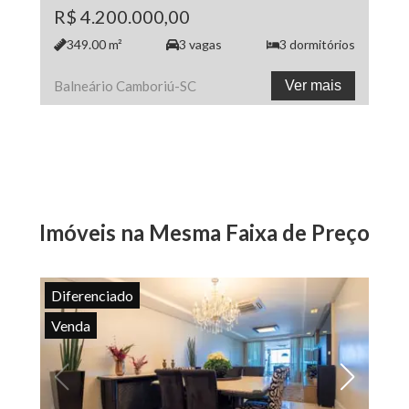
R$ 4.200.000,00
349.00
m²
3
vagas
3
dormitórios
Balneário Camboriú
-
SC
Ver mais
Imóveis na Mesma Faixa de Preço
Diferenciado
Venda