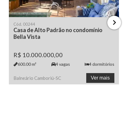
Cód.
00244
Casa de Alto Padrão no condomínio
Bella Vista
R$ 10.000.000,00
600.00
m²
4
vagas
4
dormitórios
Balneário Camboriú
-
SC
Ver mais