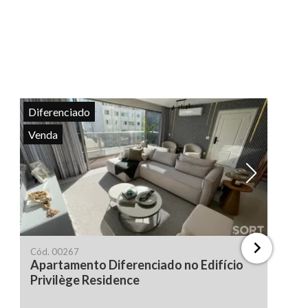
Diferenciado
Venda
Ver todas as fotos
Ve
Cód.
00267
Apartamento Diferenciado no Edifício
Privilège Residence