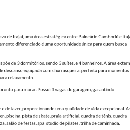
a de Itajaí, uma área estratégica entre Balneário Camboriú e Itaja
rtamento diferenciado é uma oportunidade única para quem busca
põe de 3 dormitórios, sendo 3 suítes, e 4 banheiros. A área extern
de descanso equipada com churrasqueira, perfeita para momentos
para relaxamento.
pronto para morar. Possui 3 vagas de garagem, garantindo
e e de lazer, proporcionando uma qualidade de vida excepcional. A
piscina, pista de skate, praia artificial, quadra de tênis, quadra
a, salão de festas, spa, studio de pilates, trilha de caminhada,