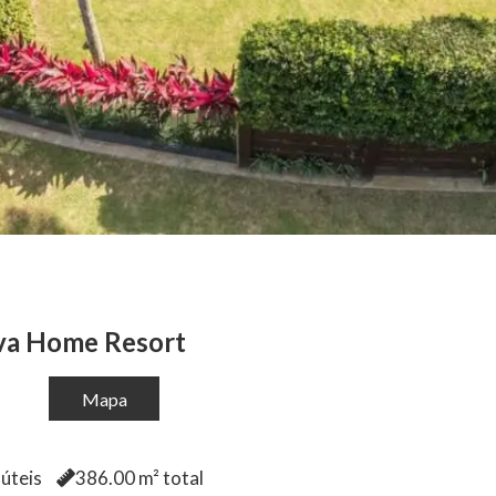
va Home Resort
Mapa
úteis
386.00
m² total