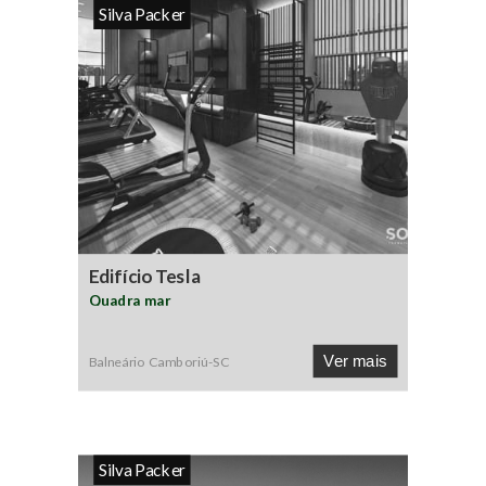
Silva Packer
Edifício Tesla
Quadra mar
Ver mais
Balneário Camboriú
-
SC
Silva Packer