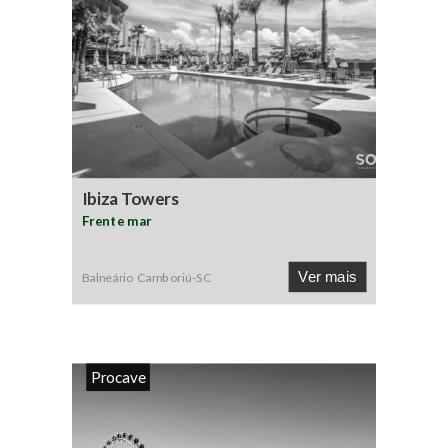
Ibiza Towers
Frente mar
Ver mais
Balneário Camboriú
-
SC
Procave