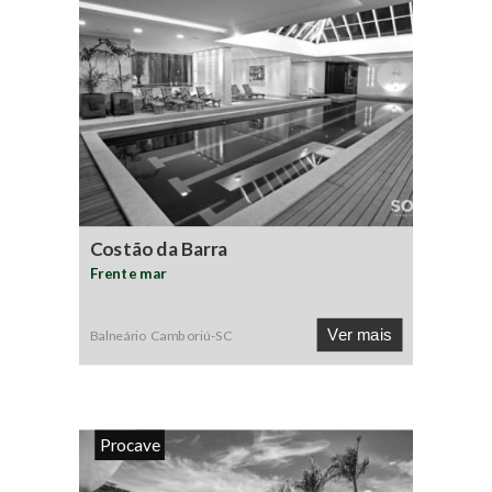
Costão da Barra
Frente mar
Ver mais
Balneário Camboriú
-
SC
Procave