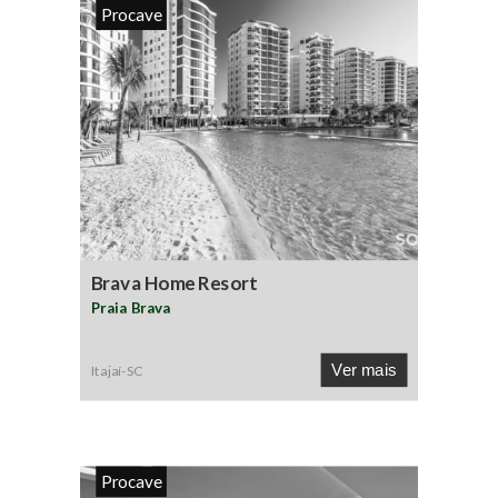
Procave
Brava Home Resort
Praia Brava
Ver mais
Itajaí
-
SC
Procave