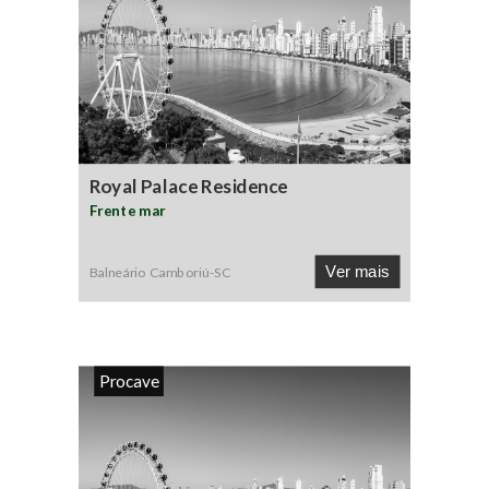
Royal Palace Residence
Frente mar
Ver mais
Balneário Camboriú
-
SC
Procave