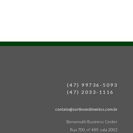
(47) 99736-5093
(47) 2033-1116
contato@sortinvestimentos.com.br
Benvenutti Business Center
Rua 700, nº 489, sala 2002