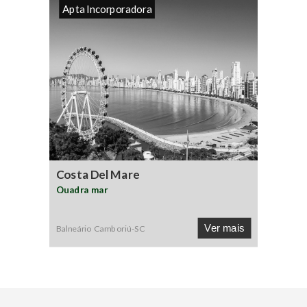
Apta Incorporadora
Costa Del Mare
Quadra mar
Ver mais
Balneário Camboriú
-
SC