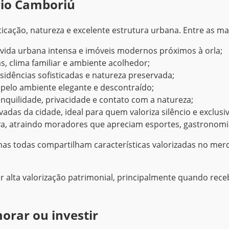
rio Camboriú
cação, natureza e excelente estrutura urbana. Entre as ma
, vida urbana intensa e imóveis modernos próximos à orla;
s, clima familiar e ambiente acolhedor;
esidências sofisticadas e natureza preservada;
e pelo ambiente elegante e descontraído;
anquilidade, privacidade e contato com a natureza;
das da cidade, ideal para quem valoriza silêncio e exclusi
va, atraindo moradores que apreciam esportes, gastronomia
as todas compartilham características valorizadas no merc
 alta valorização patrimonial, principalmente quando re
orar ou investir