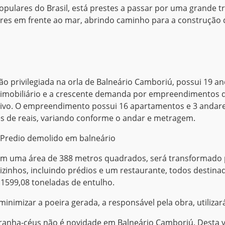
populares do Brasil, está prestes a passar por uma grande
ares em frente ao mar, abrindo caminho para a construçã
ão privilegiada na orla de Balneário Camboriú, possui 19 an
imobiliário e a crescente demanda por empreendimentos d
sivo. O empreendimento possui 16 apartamentos e 3 andares
s de reais, variando conforme o andar e metragem.
, com uma área de 388 metros quadrados, será transformado
vizinhos, incluindo prédios e um restaurante, todos destin
1599,08 toneladas de entulho.
nimizar a poeira gerada, a responsável pela obra, utilizar
ranha-céus não é novidade em Balneário Camboriú. Desta v