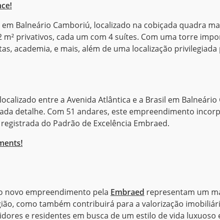
ce!
 em Balneário Camboriú, localizado na cobiçada quadra mar
² privativos, cada um com 4 suítes. Com uma torre impone
estas, academia, e mais, além de uma localização privilegia
calizado entre a Avenida Atlântica e a Brasil em Balneário
em cada detalhe. Com 51 andares, este empreendimento incor
registrada do Padrão de Excelência Embraed​.
ments!
 do novo empreendimento pela
Embraed
representam um mar
gião, como também contribuirá para a valorização imobiliá
dores e residentes em busca de um estilo de vida luxuoso e