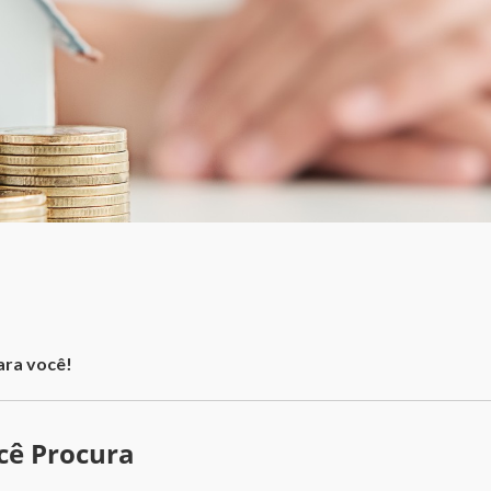
l
ara você!
cê Procura