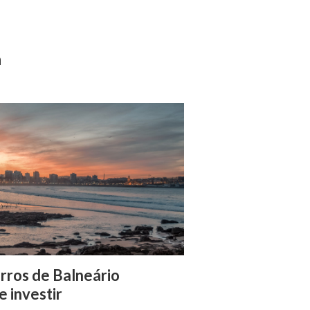
a
irros de Balneário
 investir