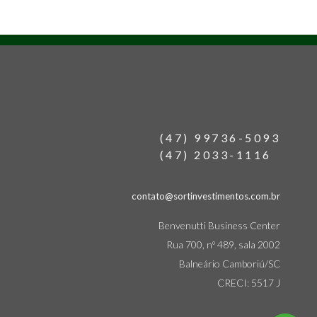
(47) 99736-5093
(47) 2033-1116
contato@sortinvestimentos.com.br
Benvenutti Business Center
Rua 700, nº 489, sala 2002
Balneário Camboriú/SC
CRECI: 5517 J