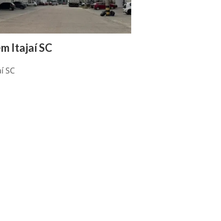
m Itajaí SC
í SC