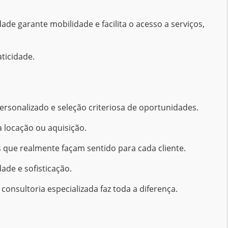
dade garante mobilidade e facilita o acesso a serviços,
ticidade.
ersonalizado e seleção criteriosa de oportunidades.
nder o perfil de cada cliente para indicar opções alinhadas às suas necessidades, سواء para locação ou aquisição.
 que realmente façam sentido para cada cliente.
ade e sofisticação.
nsultoria especializada faz toda a diferença.